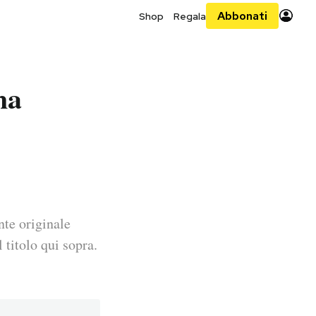
Abbonati
Shop
Regala
ma
nte originale
 titolo qui sopra.