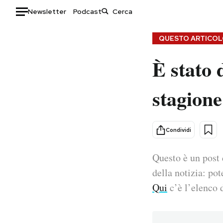
Newsletter
Podcast
Auto
QUESTO ARTICOLO
È stato d
HOME
Italia
Moda
stagion
Mondo
Libri
Politica
Consumismi
Tecnologia
Storie/Idee
Condividi
Internet
Ok Boomer!
Scienza
Media
Questo è un post 
Cultura
Europa
della notizia: pot
Economia
Altrecose
Qui
c’è l’elenco d
Sport
Mondiali calcio 2026