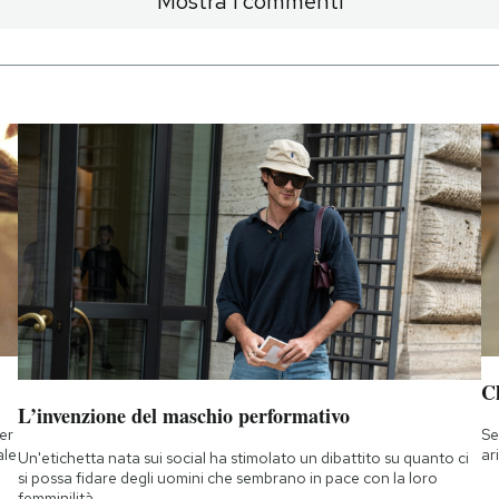
Mostra i commenti
Ch
L’invenzione del maschio performativo
ner
Se
ale
ar
Un'etichetta nata sui social ha stimolato un dibattito su quanto ci
si possa fidare degli uomini che sembrano in pace con la loro
femminilità