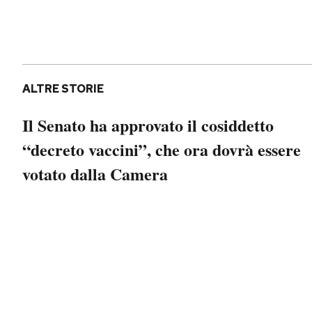
Notifiche mobile
Regala il Post
Hai bisogno di aiuto?
Esci
ALTRE STORIE
Il Senato ha approvato il cosiddetto
“decreto vaccini”, che ora dovrà essere
votato dalla Camera