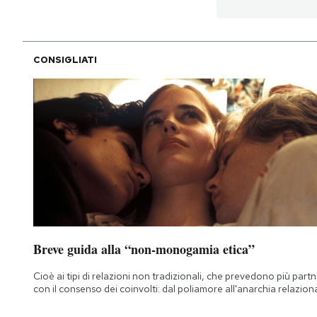
PODCAST
CONSIGLIATI
NEWSLETTER
I MIEI PREFERITI
SHOP
CALENDARIO
Breve guida alla “non-monogamia etica”
AREA PERSONALE
Cioè ai tipi di relazioni non tradizionali, che prevedono più part
con il consenso dei coinvolti: dal poliamore all'anarchia relazion
Area Personale
Newsletter