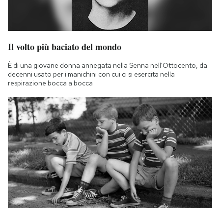
Il volto più baciato del mondo
È di una giovane donna annegata nella Senna nell'Ottocento, da
decenni usato per i manichini con cui ci si esercita nella
respirazione bocca a bocca