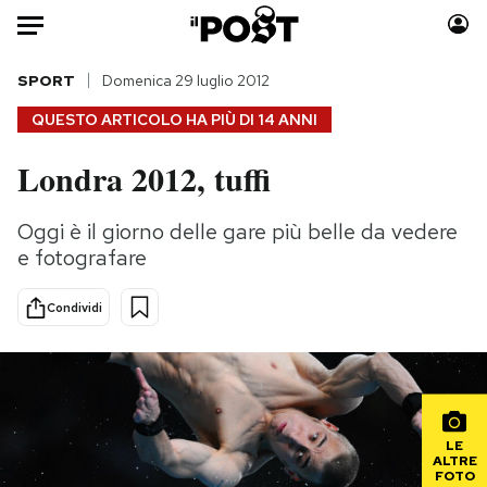
Auto
SPORT
Domenica 29 luglio 2012
QUESTO ARTICOLO HA PIÙ DI
14 ANNI
HOME
Londra 2012, tuffi
Italia
Moda
Mondo
Libri
Oggi è il giorno delle gare più belle da vedere
Politica
Consumismi
e fotografare
Tecnologia
Storie/Idee
Internet
Ok Boomer!
Condividi
Scienza
Media
Cultura
Europa
Economia
Altrecose
Sport
Mondiali calcio 2026
LE
ALTRE
FOTO