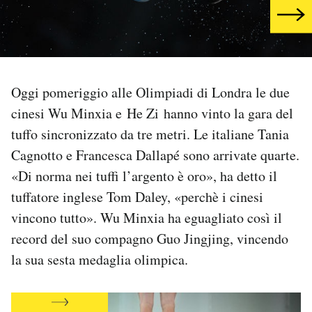
PODCAST
NEWSLETTER
Oggi pomeriggio alle Olimpiadi di Londra le due
cinesi Wu Minxia e He Zi hanno vinto la gara del
I MIEI PREFERITI
tuffo sincronizzato da tre metri. Le italiane Tania
Cagnotto e Francesca Dallapé sono arrivate quarte.
SHOP
«Di norma nei tuffi l’argento è oro», ha detto il
tuffatore inglese Tom Daley, «perchè i cinesi
CALENDARIO
vincono tutto». Wu Minxia ha eguagliato così il
record del suo compagno Guo Jingjing, vincendo
la sua sesta medaglia olimpica.
AREA PERSONALE
Area Personale
Newsletter