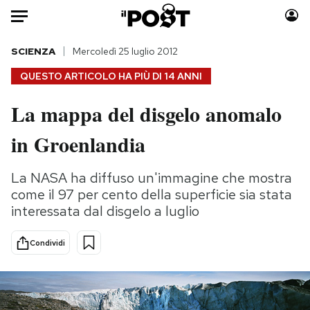
Auto
SCIENZA
Mercoledì 25 luglio 2012
QUESTO ARTICOLO HA PIÙ DI
14 ANNI
HOME
La mappa del disgelo anomalo
Italia
Moda
in Groenlandia
Mondo
Libri
Politica
Consumismi
La NASA ha diffuso un'immagine che mostra
Tecnologia
Storie/Idee
come il 97 per cento della superficie sia stata
Internet
Ok Boomer!
interessata dal disgelo a luglio
Scienza
Media
Cultura
Europa
Condividi
Economia
Altrecose
Sport
Mondiali calcio 2026