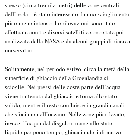
spesso (circa tremila metri) delle zone centrali
Notifiche mobile
Regala il Post
dell’isola – è stato interessato da uno scioglimento
Hai bisogno di aiuto?
più o meno intenso. Le rilevazioni sono state
Esci
effettuate con tre diversi satelliti e sono state poi
analizzate dalla NASA e da alcuni gruppi di ricerca
universitari.
Solitamente, nel periodo estivo, circa la metà della
superficie di ghiaccio della Groenlandia si
scioglie. Nei pressi delle coste parte dell’acqua
viene trattenuta dal ghiaccio e torna allo stato
solido, mentre il resto confluisce in grandi canali
che sfociano nell’oceano. Nelle zone più rilevate,
invece, l’acqua del disgelo rimane allo stato
liquido per poco tempo, ghiacciandosi di nuovo