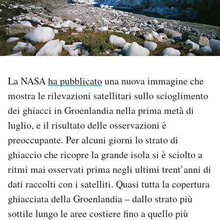
PODCAST
NEWSLETTER
La NASA
ha pubblicato
una nuova immagine che
I MIEI PREFERITI
mostra le rilevazioni satellitari sullo scioglimento
dei ghiacci in Groenlandia nella prima metà di
SHOP
luglio, e il risultato delle osservazioni è
preoccupante. Per alcuni giorni lo strato di
CALENDARIO
ghiaccio che ricopre la grande isola si è sciolto a
ritmi mai osservati prima negli ultimi trent’anni di
AREA PERSONALE
dati raccolti con i satelliti. Quasi tutta la copertura
ghiacciata della Groenlandia – dallo strato più
Area Personale
sottile lungo le aree costiere fino a quello più
Newsletter