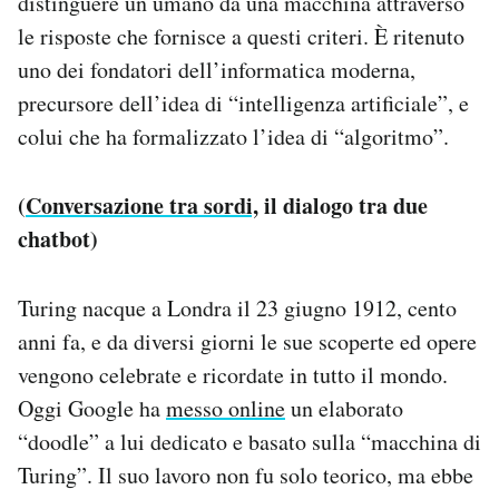
distinguere un umano da una macchina attraverso
Notifiche mobile
le risposte che fornisce a questi criteri. È ritenuto
Regala il Post
uno dei fondatori dell’informatica moderna,
Hai bisogno di aiuto?
precursore dell’idea di “intelligenza artificiale”, e
Esci
colui che ha formalizzato l’idea di “algoritmo”.
(
Conversazione tra sordi,
il dialogo tra due
chatbot)
Turing nacque a Londra il 23 giugno 1912, cento
anni fa, e da diversi giorni le sue scoperte ed opere
vengono celebrate e ricordate in tutto il mondo.
Oggi Google ha
messo online
un elaborato
“doodle” a lui dedicato e basato sulla “macchina di
Turing”. Il suo lavoro non fu solo teorico, ma ebbe