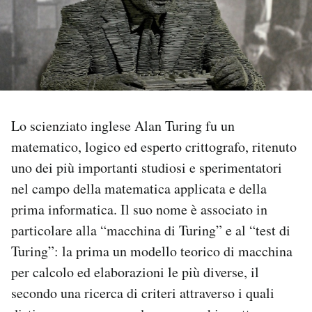
PODCAST
NEWSLETTER
I MIEI PREFERITI
Lo scienziato inglese Alan Turing fu un
matematico, logico ed esperto crittografo, ritenuto
uno dei più importanti studiosi e sperimentatori
SHOP
nel campo della matematica applicata e della
prima informatica. Il suo nome è associato in
CALENDARIO
particolare alla “macchina di Turing” e al “test di
Turing”: la prima un modello teorico di macchina
AREA PERSONALE
per calcolo ed elaborazioni le più diverse, il
Area Personale
secondo una ricerca di criteri attraverso i quali
Newsletter