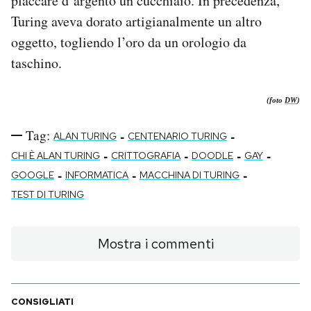
placcare d’argento un cucchiaio. In precedenza,
Turing aveva dorato artigianalmente un altro
oggetto, togliendo l’oro da un orologio da
taschino.
(foto
DW
)
Tag:
-
-
ALAN TURING
CENTENARIO TURING
-
-
-
-
CHI È ALAN TURING
CRITTOGRAFIA
DOODLE
GAY
-
-
-
GOOGLE
INFORMATICA
MACCHINA DI TURING
TEST DI TURING
Mostra i commenti
CONSIGLIATI