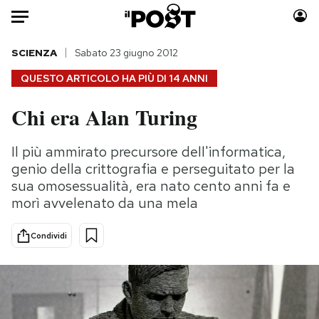
Auto
SCIENZA
Sabato 23 giugno 2012
QUESTO ARTICOLO HA PIÙ DI
14 ANNI
HOME
Chi era Alan Turing
Italia
Moda
Mondo
Libri
Il più ammirato precursore dell'informatica,
Politica
Consumismi
genio della crittografia e perseguitato per la
Tecnologia
Storie/Idee
sua omosessualità, era nato cento anni fa e
morì avvelenato da una mela
Internet
Ok Boomer!
Scienza
Media
Condividi
Cultura
Europa
Economia
Altrecose
Sport
Mondiali calcio 2026