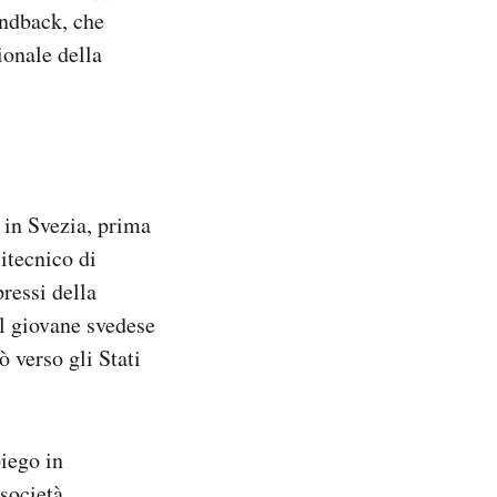
undback, che
ionale della
 in Svezia, prima
itecnico di
ressi della
il giovane svedese
 verso gli Stati
iego in
società