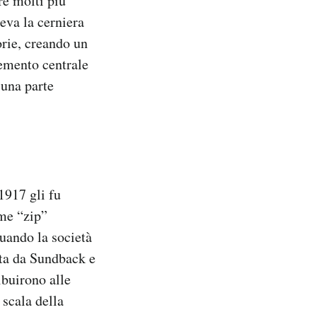
re molti più
eva la cerniera
orie, creando un
lemento centrale
 una parte
1917 gli fu
ome “zip”
quando la società
ata da Sundback e
ibuirono alle
 scala della