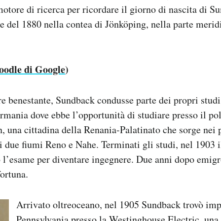
motore di ricerca per ricordare il giorno di nascita di S
le del 1880 nella contea di Jönköping, nella parte merid
oodle di Google
)
ore benestante, Sundback condusse parte dei propri studi
ermania dove ebbe l’opportunità di studiare presso il pol
una cittadina della Renania-Palatinato che sorge nei p
i due fiumi Reno e Nahe. Terminati gli studi, nel 1903 
 l’esame per diventare ingegnere. Due anni dopo emigrò
fortuna.
Arrivato oltreoceano, nel 1905 Sundback trovò imp
Pennsylvania presso la Westinghouse Electric, una 