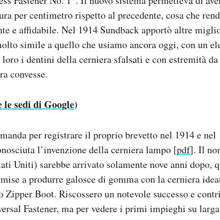
ess Fastener No. 1”. Il nuovo sistema permetteva di ave
ura per centimetro rispetto al precedente, cosa che rend
nte e affidabile. Nel 1914 Sundback apportò altre migli
olto simile a quello che usiamo ancora oggi, con un e
 loro i dentini della cerniera sfalsati e con estremità da
tra convesse.
 le sedi di Google
)
anda per registrare il proprio brevetto nel 1914 e nel 
nosciuta l’invenzione della cerniera lampo [
pdf
]. Il n
tati Uniti) sarebbe arrivato solamente nove anni dopo, 
 mise a produrre galosce di gomma con la cerniera ide
 Zipper Boot. Riscossero un notevole successo e contr
versal Fastener, ma per vedere i primi impieghi su larga