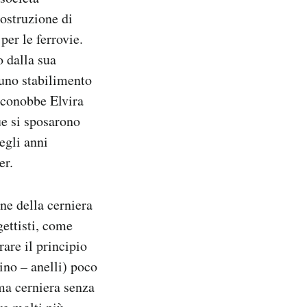
costruzione di
per le ferrovie.
 dalla sua
uno stabilimento
 conobbe Elvira
ue si sposarono
egli anni
er.
ne della cerniera
gettisti, come
rare il principio
ino – anelli) poco
ima cerniera senza