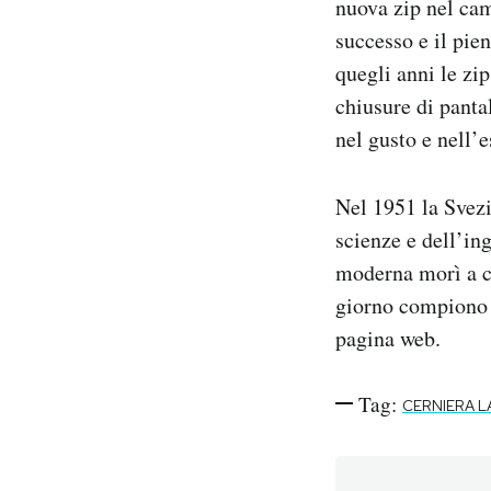
nuova zip nel cam
successo e il pie
quegli anni le zi
chiusure di panta
nel gusto e nell’e
Nel 1951 la Svez
scienze e dell’in
moderna morì a ca
giorno compiono c
pagina web.
Tag:
CERNIERA 