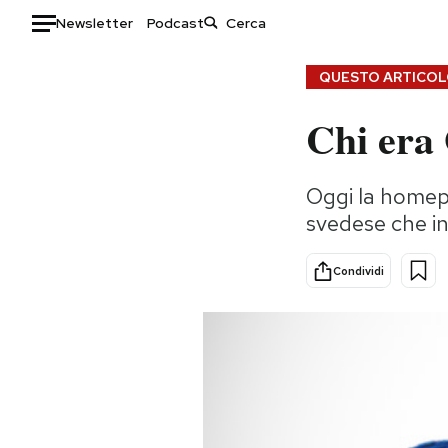
Newsletter
Podcast
Auto
QUESTO ARTICOLO
Chi era
HOME
Italia
Moda
Oggi la homepa
Mondo
Libri
svedese che in
Politica
Consumismi
Tecnologia
Storie/Idee
Condividi
Internet
Ok Boomer!
Scienza
Media
Cultura
Europa
Economia
Altrecose
Sport
Mondiali calcio 2026