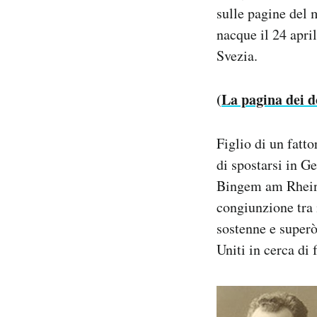
sulle pagine del 
Notifiche mobile
Regala il Post
nacque il 24 apri
Hai bisogno di aiuto?
Svezia.
Esci
(
La pagina dei d
Figlio di un fatt
di spostarsi in G
Bingem am Rhein, 
congiunzione tra 
sostenne e superò
Uniti in cerca di 