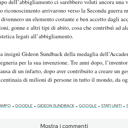
po dell’abbigliamento ci sarebbero voluti ancora una ve
no riconoscimento arrivarono verso la Seconda guerra m
p divennero un elemento costante e ben accetto dagli acq
loni, gonne e altri tipi di abito, cosa che contribuì ad 
stetica legati all’abbigliamento.
ia insignì Gideon Sundback della medaglia dell’Accadem
gegneria per la sua invenzione. Tre anni dopo, l’inventor
usa di un infarto, dopo aver contribuito a creare un ge
entinaia di milioni di persone in tutto il mondo, da o
-
-
-
-
-
LAMPO
DOODLE
GIDEON SUNDBACK
GOOGLE
STATI UNITI
Mostra i commenti