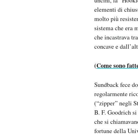
uncini, la “Hookl
elementi di chius
molto più resiste
sistema che era m
che incastrava tra
concave e dall’al
(
Come sono fatte
Sundback fece dom
regolarmente rico
(“zipper” negli S
B. F. Goodrich si
che si chiamavano
fortune della Uni