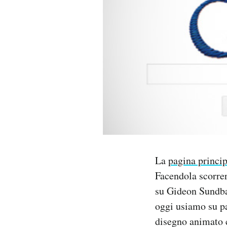
PODCAST
NEWSLETTER
I MIEI PREFERITI
SHOP
CALENDARIO
La
pagina princi
Facendola scorrere
AREA PERSONALE
su Gideon Sundbac
oggi usiamo su pan
Area Personale
disegno animato c
Newsletter