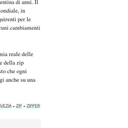
ntina di anni. Il
ondiale, in
uirenti per le
alcuni cambiamenti
ia reale delle
e della zip
sto che ogni
ggi anche su una
-
-
SVEZIA
ZIP
ZIPPER