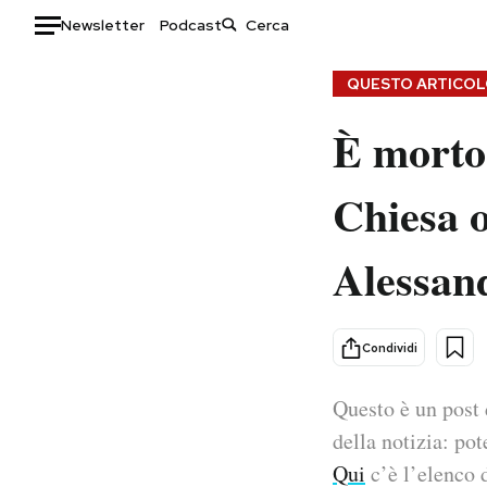
Newsletter
Podcast
Auto
QUESTO ARTICOLO
È morto 
HOME
Italia
Moda
Chiesa o
Mondo
Libri
Politica
Consumismi
Alessan
Tecnologia
Storie/Idee
Internet
Ok Boomer!
Scienza
Media
Condividi
Cultura
Europa
Economia
Altrecose
Questo è un post 
Sport
Mondiali calcio 2026
della notizia: pot
Qui
c’è l’elenco d