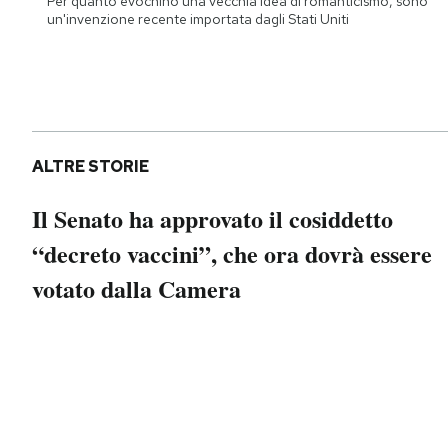
Per quanto evochino una vecchia idea di romanticismo, sono
Notifiche mobile
un'invenzione recente importata dagli Stati Uniti
Regala il Post
Hai bisogno di aiuto?
Esci
ALTRE STORIE
Il Senato ha approvato il cosiddetto
“decreto vaccini”, che ora dovrà essere
votato dalla Camera