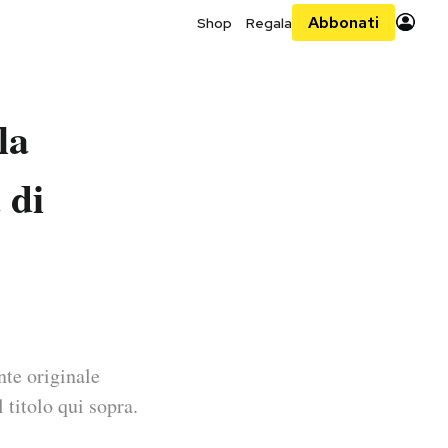
Abbonati
Shop
Regala
la
 di
nte originale
 titolo qui sopra.