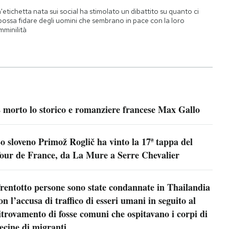
'etichetta nata sui social ha stimolato un dibattito su quanto ci
 possa fidare degli uomini che sembrano in pace con la loro
mminilità
 morto lo storico e romanziere francese Max Gallo
o sloveno Primož Roglič ha vinto la 17ª tappa del
our de France, da La Mure a Serre Chevalier
rentotto persone sono state condannate in Thailandia
on l’accusa di traffico di esseri umani in seguito al
itrovamento di fosse comuni che ospitavano i corpi di
ecine di migranti