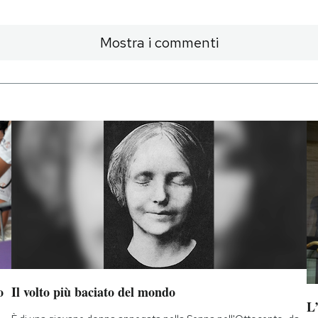
Mostra i commenti
o
Il volto più baciato del mondo
L