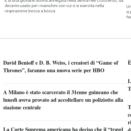
È di una giovane donna annegata nella Senna nell'Ottocento, da
decenni usato per i manichini con cui ci si esercita nella
Un
respirazione bocca a bocca
si
fe
David Benioff e D. B. Weiss, i creatori di “Game of
È
Thrones”, faranno una nuova serie per HBO
L
T
A Milano è stato scarcerato il 31enne guineano che
lunedì aveva provato ad accoltellare un poliziotto alla
T
stazione centrale
c
r
La Corte Suprema americana ha deciso che il “travel
d