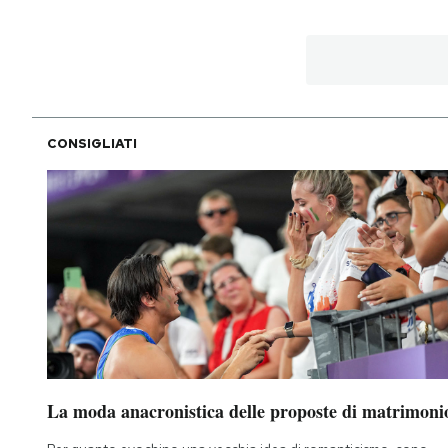
PODCAST
NEWSLETTER
CONSIGLIATI
I MIEI PREFERITI
SHOP
CALENDARIO
AREA PERSONALE
La moda anacronistica delle proposte di matrimoni
Area Personale
Newsletter