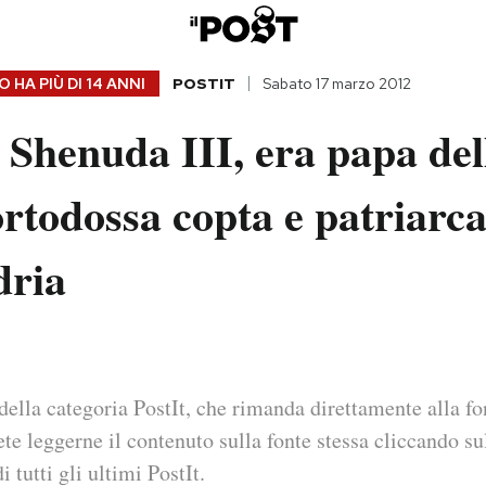
 HA PIÙ DI
14 ANNI
POSTIT
Sabato 17 marzo 2012
Shenuda III, era papa del
rtodossa copta e patriarca
dria
della categoria PostIt, che rimanda direttamente alla fo
ete leggerne il contenuto sulla fonte stessa cliccando sul
i tutti gli ultimi PostIt.