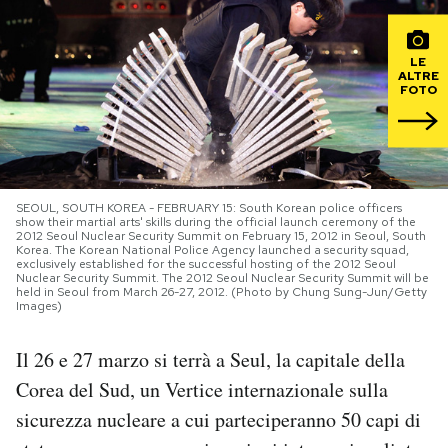
PODCAST
LE
ALTRE
FOTO
NEWSLETTER
I MIEI PREFERITI
SEOUL, SOUTH KOREA - FEBRUARY 15: South Korean police officers
show their martial arts' skills during the official launch ceremony of the
2012 Seoul Nuclear Security Summit on February 15, 2012 in Seoul, South
SHOP
Korea. The Korean National Police Agency launched a security squad,
exclusively established for the successful hosting of the 2012 Seoul
Nuclear Security Summit. The 2012 Seoul Nuclear Security Summit will be
held in Seoul from March 26-27, 2012. (Photo by Chung Sung-Jun/Getty
CALENDARIO
Images)
Il 26 e 27 marzo si terrà a Seul, la capitale della
AREA PERSONALE
Corea del Sud, un Vertice internazionale sulla
Area Personale
sicurezza nucleare a cui parteciperanno 50 capi di
Newsletter