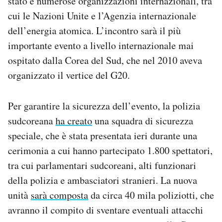
stato e numerose organizzazioni internazionali, tra
Notifiche mobile
cui le Nazioni Unite e l’Agenzia internazionale
Regala il Post
dell’energia atomica. L’incontro sarà il più
Hai bisogno di aiuto?
importante evento a livello internazionale mai
Esci
ospitato dalla Corea del Sud, che nel 2010 aveva
organizzato il vertice del G20.
Per garantire la sicurezza dell’evento, la polizia
sudcoreana
ha creato
una squadra di sicurezza
speciale, che è stata presentata ieri durante una
cerimonia a cui hanno partecipato 1.800 spettatori,
tra cui parlamentari sudcoreani, alti funzionari
della polizia e ambasciatori stranieri. La nuova
unità
sarà composta
da circa 40 mila poliziotti, che
avranno il compito di sventare eventuali attacchi