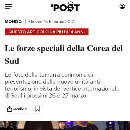
Auto
MONDO
Giovedì 16 febbraio 2012
QUESTO ARTICOLO HA PIÙ DI
14 ANNI
HOME
Le forze speciali della Corea del
Italia
Moda
Sud
Mondo
Libri
Politica
Consumismi
Le foto della tamarra cerimonia di
Tecnologia
Storie/Idee
presentazione delle nuove unità anti-
Internet
Ok Boomer!
terrorismo, in vista del vertice internazionale
Scienza
Media
di Seul i prossimi 26 e 27 marzo
Cultura
Europa
Economia
Altrecose
Condividi
Sport
Mondiali calcio 2026