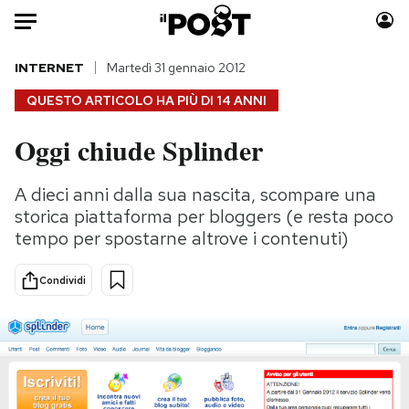
Auto
INTERNET
Martedì 31 gennaio 2012
QUESTO ARTICOLO HA PIÙ DI
14 ANNI
HOME
Oggi chiude Splinder
Italia
Moda
Mondo
Libri
A dieci anni dalla sua nascita, scompare una
Politica
Consumismi
storica piattaforma per bloggers (e resta poco
Tecnologia
Storie/Idee
tempo per spostarne altrove i contenuti)
Internet
Ok Boomer!
Condividi
Scienza
Media
Cultura
Europa
Economia
Altrecose
Sport
Mondiali calcio 2026