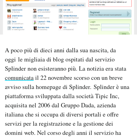
PODCAST
NEWSLETTER
A poco più di dieci anni dalla sua nascita, da
I MIEI PREFERITI
oggi le migliaia di blog ospitati dal servizio
Splinder non esisteranno più. La notizia era stata
SHOP
comunicata
il 22 novembre scorso con un breve
avviso sulla homepage di Splinder. Splinder è una
CALENDARIO
piattaforma sviluppata dalla società Tipic Inc,
acquisita nel 2006 dal Gruppo Dada, azienda
AREA PERSONALE
italiana che si occupa di diversi portali e offre
servizi per la registrazione e la gestione dei
Area Personale
domini web. Nel corso degli anni il servizio ha
Newsletter