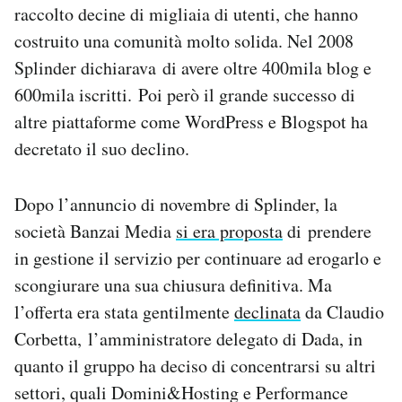
raccolto decine di migliaia di utenti, che hanno
Notifiche mobile
costruito una comunità molto solida. Nel 2008
Regala il Post
Hai bisogno di aiuto?
Splinder dichiarava di avere oltre 400mila blog e
Esci
600mila iscritti. Poi però il grande successo di
altre piattaforme come WordPress e Blogspot ha
decretato il suo declino.
Dopo l’annuncio di novembre di Splinder, la
società Banzai Media
si era proposta
di prendere
in gestione il servizio per continuare ad erogarlo e
scongiurare una sua chiusura definitiva. Ma
l’offerta era stata gentilmente
declinata
da Claudio
Corbetta, l’amministratore delegato di Dada, in
quanto il gruppo ha deciso di concentrarsi su altri
settori, quali Domini&Hosting e Performance