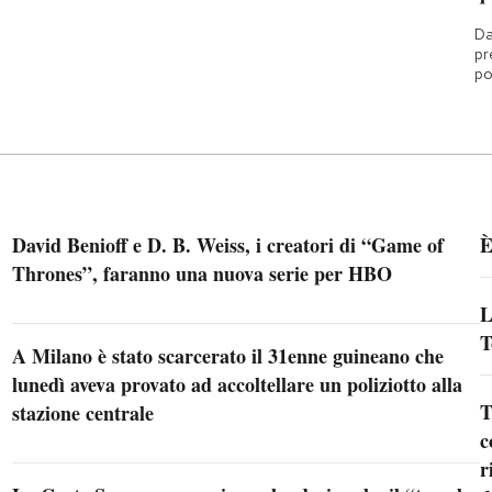
Da
pr
po
David Benioff e D. B. Weiss, i creatori di “Game of
È
Thrones”, faranno una nuova serie per HBO
L
T
A Milano è stato scarcerato il 31enne guineano che
lunedì aveva provato ad accoltellare un poliziotto alla
T
stazione centrale
c
r