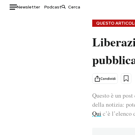
Newsletter
Podcast
Auto
QUESTO ARTICOLO
Liberazi
HOME
Italia
Moda
pubblica
Mondo
Libri
Politica
Consumismi
Tecnologia
Storie/Idee
Condividi
Internet
Ok Boomer!
Scienza
Media
Questo è un post 
Cultura
Europa
della notizia: pot
Economia
Altrecose
Qui
c’è l’elenco d
Sport
Mondiali calcio 2026