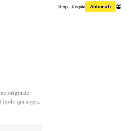
Abbonati
Shop
Regala
nte originale
 titolo qui sopra.