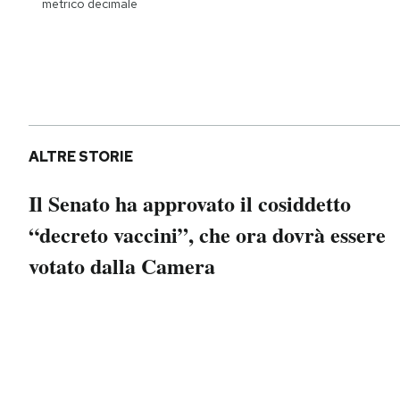
metrico decimale
Notifiche mobile
Regala il Post
Hai bisogno di aiuto?
Esci
ALTRE STORIE
Il Senato ha approvato il cosiddetto
“decreto vaccini”, che ora dovrà essere
votato dalla Camera