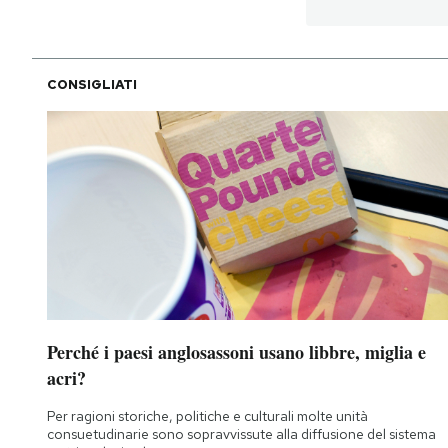
PODCAST
CONSIGLIATI
NEWSLETTER
I MIEI PREFERITI
SHOP
CALENDARIO
Perché i paesi anglosassoni usano libbre, miglia e
AREA PERSONALE
acri?
Area Personale
Per ragioni storiche, politiche e culturali molte unità
consuetudinarie sono sopravvissute alla diffusione del sistema
Newsletter