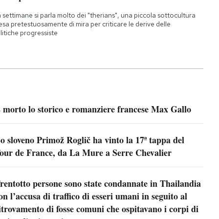
 settimane si parla molto dei "therians", una piccola sottocultura
esa pretestuosamente di mira per criticare le derive delle
litiche progressiste
 morto lo storico e romanziere francese Max Gallo
o sloveno Primož Roglič ha vinto la 17ª tappa del
our de France, da La Mure a Serre Chevalier
rentotto persone sono state condannate in Thailandia
on l’accusa di traffico di esseri umani in seguito al
itrovamento di fosse comuni che ospitavano i corpi di