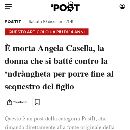
Auto
POSTIT
Sabato 10 dicembre 2011
QUESTO ARTICOLO HA PIÙ DI
14 ANNI
HOME
È morta Angela Casella, la
Italia
Moda
donna che si batté contro la
Mondo
Libri
Politica
Consumismi
‘ndràngheta per porre fine al
Tecnologia
Storie/Idee
Internet
Ok Boomer!
sequestro del figlio
Scienza
Media
Cultura
Europa
Condividi
Economia
Altrecose
Sport
Mondiali calcio 2026
Questo è un post della categoria PostIt, che
rimanda direttamente alla fonte originale della