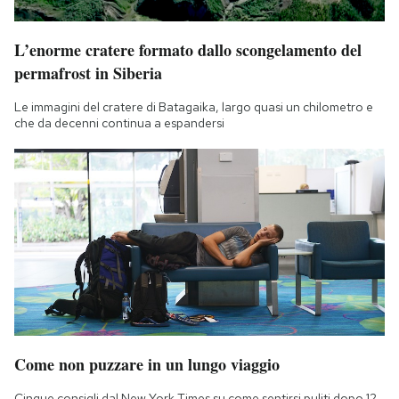
Notifiche mobile
Regala il Post
L’enorme cratere formato dallo scongelamento del
Hai bisogno di aiuto?
permafrost in Siberia
Esci
Le immagini del cratere di Batagaika, largo quasi un chilometro e
che da decenni continua a espandersi
Come non puzzare in un lungo viaggio
Cinque consigli dal New York Times su come sentirsi puliti dopo 12