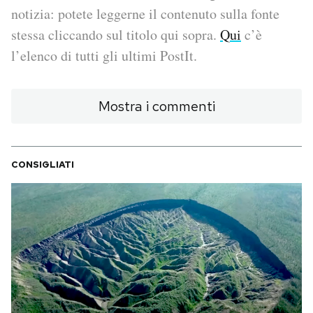
notizia: potete leggerne il contenuto sulla fonte
PODCAST
stessa cliccando sul titolo qui sopra.
Qui
c’è
l’elenco di tutti gli ultimi PostIt.
NEWSLETTER
Mostra i commenti
I MIEI PREFERITI
CONSIGLIATI
SHOP
CALENDARIO
AREA PERSONALE
Area Personale
Newsletter