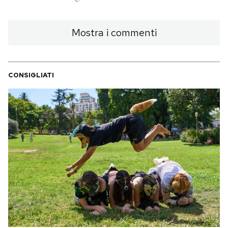
PODCAST
Mostra i commenti
NEWSLETTER
CONSIGLIATI
I MIEI PREFERITI
SHOP
CALENDARIO
AREA PERSONALE
Area Personale
Newsletter