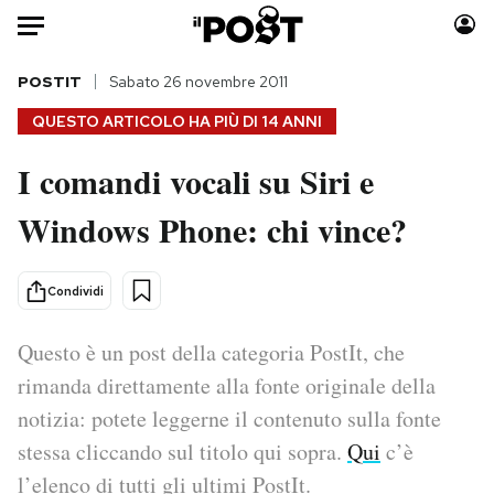
Auto
POSTIT
Sabato 26 novembre 2011
QUESTO ARTICOLO HA PIÙ DI
14 ANNI
HOME
I comandi vocali su Siri e
Italia
Moda
Windows Phone: chi vince?
Mondo
Libri
Politica
Consumismi
Tecnologia
Storie/Idee
Condividi
Internet
Ok Boomer!
Scienza
Media
Questo è un post della categoria PostIt, che
Cultura
Europa
rimanda direttamente alla fonte originale della
Economia
Altrecose
notizia: potete leggerne il contenuto sulla fonte
Sport
Mondiali calcio 2026
stessa cliccando sul titolo qui sopra.
Qui
c’è
l’elenco di tutti gli ultimi PostIt.