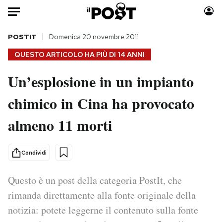
Auto
POSTIT
Domenica 20 novembre 2011
QUESTO ARTICOLO HA PIÙ DI
14 ANNI
HOME
Un’esplosione in un impianto
Italia
Moda
chimico in Cina ha provocato
Mondo
Libri
Politica
Consumismi
almeno 11 morti
Tecnologia
Storie/Idee
Internet
Ok Boomer!
Condividi
Scienza
Media
Cultura
Europa
Questo è un post della categoria PostIt, che
Economia
Altrecose
rimanda direttamente alla fonte originale della
Sport
Mondiali calcio 2026
notizia: potete leggerne il contenuto sulla fonte