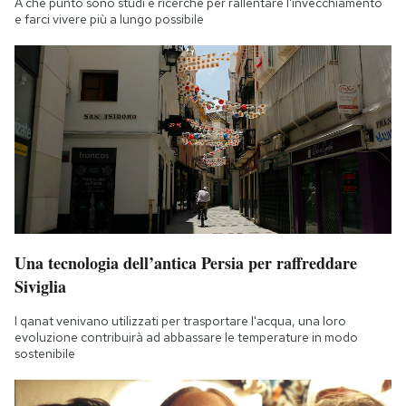
A che punto sono studi e ricerche per rallentare l'invecchiamento
Notifiche mobile
e farci vivere più a lungo possibile
Regala il Post
Hai bisogno di aiuto?
Esci
Una tecnologia dell’antica Persia per raffreddare
Siviglia
I qanat venivano utilizzati per trasportare l'acqua, una loro
evoluzione contribuirà ad abbassare le temperature in modo
sostenibile