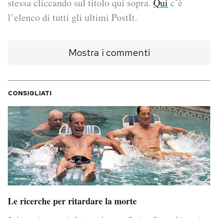
stessa cliccando sul titolo qui sopra.
Qui
c’è
l’elenco di tutti gli ultimi PostIt.
PODCAST
Mostra i commenti
NEWSLETTER
I MIEI PREFERITI
CONSIGLIATI
SHOP
CALENDARIO
AREA PERSONALE
Le ricerche per ritardare la morte
Area Personale
Newsletter