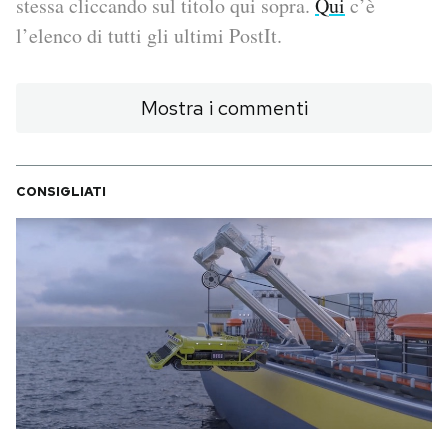
stessa cliccando sul titolo qui sopra.
Qui
c’è
l’elenco di tutti gli ultimi PostIt.
PODCAST
Mostra i commenti
NEWSLETTER
I MIEI PREFERITI
CONSIGLIATI
SHOP
CALENDARIO
AREA PERSONALE
Area Personale
Newsletter