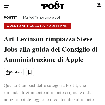
Auto
POSTIT
Martedì 15 novembre 2011
QUESTO ARTICOLO HA PIÙ DI
14 ANNI
HOME
Art Levinson rimpiazza Steve
Italia
Moda
Jobs alla guida del Consiglio di
Mondo
Libri
Politica
Consumismi
Amministrazione di Apple
Tecnologia
Storie/Idee
Internet
Ok Boomer!
Condividi
Scienza
Media
Cultura
Europa
Questo è un post della categoria PostIt, che
Economia
Altrecose
rimanda direttamente alla fonte originale della
Sport
Mondiali calcio 2026
notizia: potete leggerne il contenuto sulla fonte