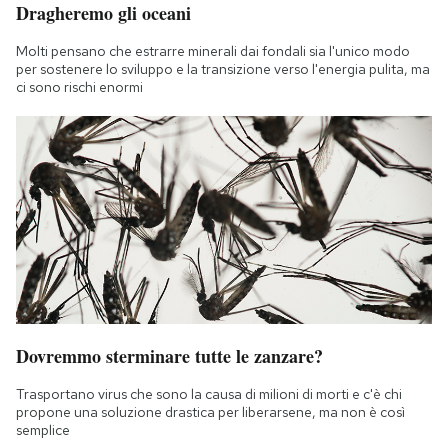
Dragheremo gli oceani
Notifiche mobile
Regala il Post
Molti pensano che estrarre minerali dai fondali sia l'unico modo
Hai bisogno di aiuto?
per sostenere lo sviluppo e la transizione verso l'energia pulita, ma
ci sono rischi enormi
Esci
Dovremmo sterminare tutte le zanzare?
Trasportano virus che sono la causa di milioni di morti e c'è chi
propone una soluzione drastica per liberarsene, ma non è così
semplice