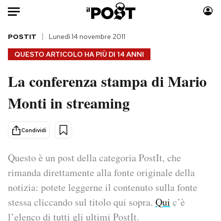
Auto
POSTIT
Lunedì 14 novembre 2011
QUESTO ARTICOLO HA PIÙ DI
14 ANNI
HOME
La conferenza stampa di Mario
Italia
Moda
Monti in streaming
Mondo
Libri
Politica
Consumismi
Tecnologia
Storie/Idee
Condividi
Internet
Ok Boomer!
Scienza
Media
Questo è un post della categoria PostIt, che
Cultura
Europa
rimanda direttamente alla fonte originale della
Economia
Altrecose
notizia: potete leggerne il contenuto sulla fonte
Sport
Mondiali calcio 2026
stessa cliccando sul titolo qui sopra.
Qui
c’è
l’elenco di tutti gli ultimi PostIt.