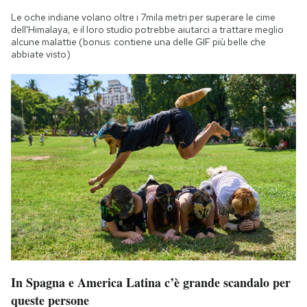
Notifiche mobile
Le oche indiane volano oltre i 7mila metri per superare le cime
Regala il Post
dell'Himalaya, e il loro studio potrebbe aiutarci a trattare meglio
alcune malattie (bonus: contiene una delle GIF più belle che
Hai bisogno di aiuto?
abbiate visto)
Esci
In Spagna e America Latina c’è grande scandalo per
queste persone