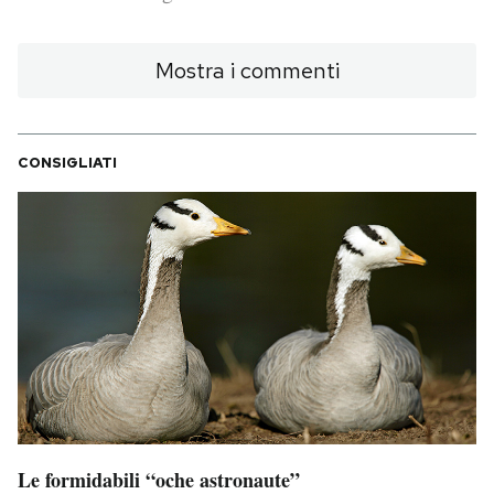
PODCAST
Mostra i commenti
NEWSLETTER
CONSIGLIATI
I MIEI PREFERITI
SHOP
CALENDARIO
AREA PERSONALE
Area Personale
Le formidabili “oche astronaute”
Newsletter