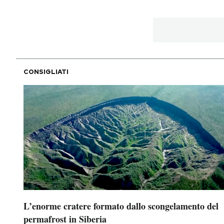
PODCAST
NEWSLETTER
CONSIGLIATI
I MIEI PREFERITI
SHOP
CALENDARIO
AREA PERSONALE
L’enorme cratere formato dallo scongelamento del
Area Personale
permafrost in Siberia
Newsletter