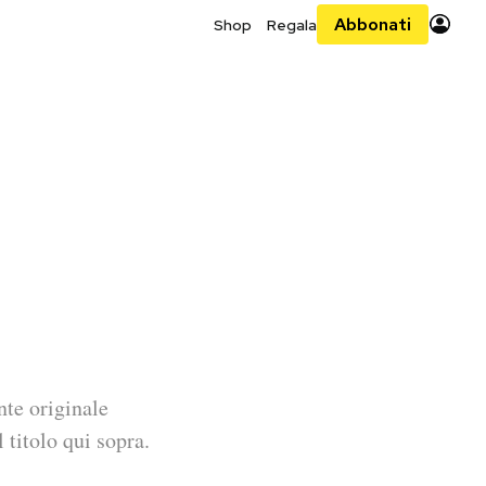
Abbonati
Shop
Regala
nte originale
 titolo qui sopra.