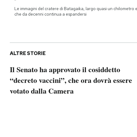
Notifiche mobile
Le immagini del cratere di Batagaika, largo quasi un chilometro 
Regala il Post
che da decenni continua a espandersi
Hai bisogno di aiuto?
Esci
ALTRE STORIE
Il Senato ha approvato il cosiddetto
“decreto vaccini”, che ora dovrà essere
votato dalla Camera