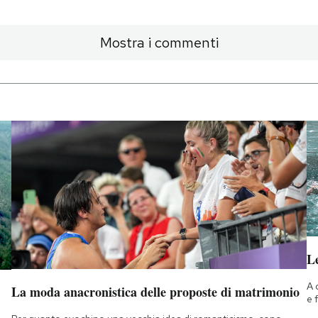
Mostra i commenti
Le
A 
La moda anacronistica delle proposte di matrimonio
e 