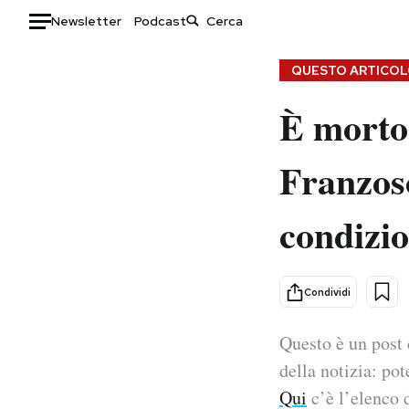
Newsletter
Podcast
Auto
QUESTO ARTICOLO
È morto 
HOME
Italia
Moda
Franzoso
Mondo
Libri
Politica
Consumismi
condizio
Tecnologia
Storie/Idee
Internet
Ok Boomer!
Scienza
Media
Condividi
Cultura
Europa
Economia
Altrecose
Questo è un post 
Sport
Mondiali calcio 2026
della notizia: pot
Qui
c’è l’elenco d