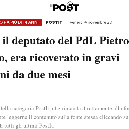
 HA PIÙ DI
14 ANNI
POSTIT
Venerdì 4 novembre 2011
il deputato del PdL Pietro
, era ricoverato in gravi
ni da due mesi
della categoria PostIt, che rimanda direttamente alla fo
ete leggerne il contenuto sulla fonte stessa cliccando sul
i tutti gli ultimi PostIt.