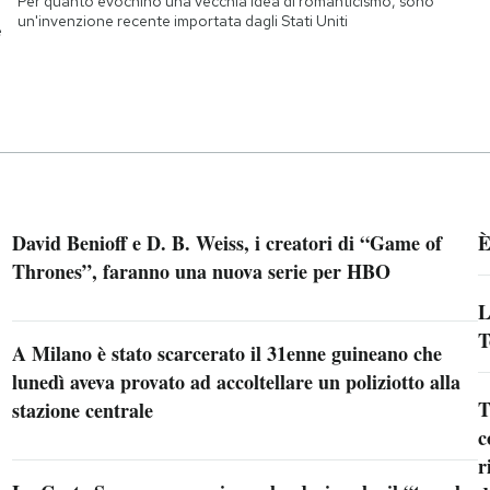
Per quanto evochino una vecchia idea di romanticismo, sono
un'invenzione recente importata dagli Stati Uniti
e
David Benioff e D. B. Weiss, i creatori di “Game of
È
Thrones”, faranno una nuova serie per HBO
L
T
A Milano è stato scarcerato il 31enne guineano che
lunedì aveva provato ad accoltellare un poliziotto alla
T
stazione centrale
c
r