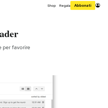
Abbonati
Shop
Regala
eader
e per favorire