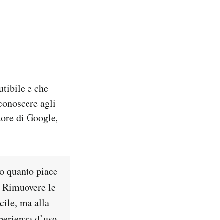
utibile e che
conoscere agli
tore di Google,
o quanto piace
. Rimuovere le
cile, ma alla
esperienza d’uso