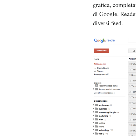
grafica, complet
Notifiche mobile
di Google. Reader
Regala il Post
Hai bisogno di aiuto?
diversi feed.
Esci