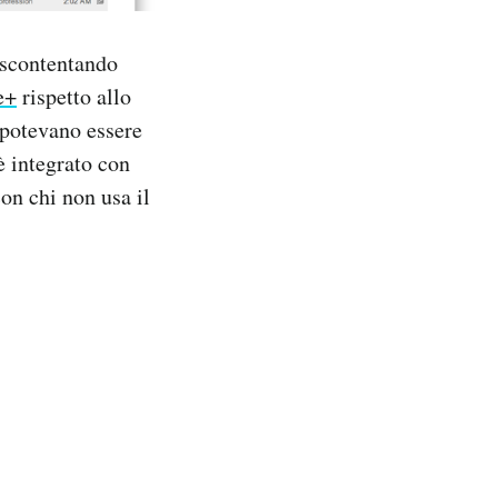
a scontentando
e+
rispetto allo
 potevano essere
 è integrato con
on chi non usa il