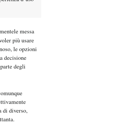
amentele messa
voler più usare
noso, le opzioni
la decisione
parte degli
è comunque
ettivamente
 di diverso,
ttanta.