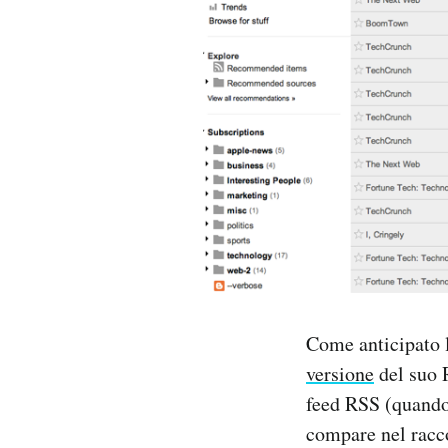
PODCAST
NEWSLETTER
I MIEI PREFERITI
SHOP
CALENDARIO
Come anticipato l
AREA PERSONALE
versione
del suo R
feed RSS (quando 
Area Personale
compare nel racco
Newsletter