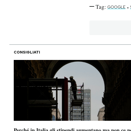
Tag:
-
GOOGLE
CONSIGLIATI
Perché in Italia gli stipendi aumentano ma non ce n