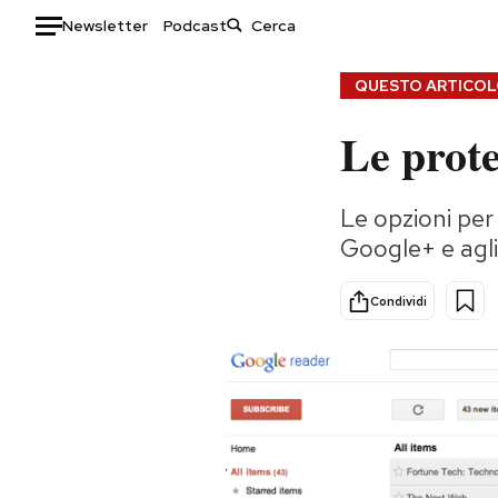
Newsletter
Podcast
Auto
QUESTO ARTICOLO
Le prote
HOME
Italia
Moda
Le opzioni per 
Mondo
Libri
Google+ e agli
Politica
Consumismi
Tecnologia
Storie/Idee
Condividi
Internet
Ok Boomer!
Scienza
Media
Cultura
Europa
Economia
Altrecose
Sport
Mondiali calcio 2026