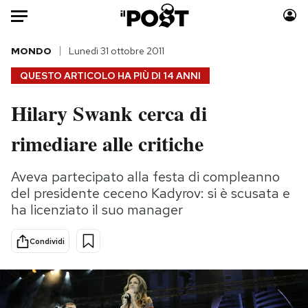
Auto
MONDO
Lunedì 31 ottobre 2011
QUESTO ARTICOLO HA PIÙ DI
14 ANNI
HOME
Hilary Swank cerca di
Italia
Moda
rimediare alle critiche
Mondo
Libri
Politica
Consumismi
Aveva partecipato alla festa di compleanno
Tecnologia
Storie/Idee
del presidente ceceno Kadyrov: si è scusata e
Internet
Ok Boomer!
ha licenziato il suo manager
Scienza
Media
Cultura
Europa
Condividi
Economia
Altrecose
Sport
Mondiali calcio 2026