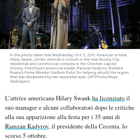
PODCAST
NEWSLETTER
I MIEI PREFERITI
In this photo taken late Wednesday, Oct. 5, 2011, American actress
Hilary Swank, center, attends a concert in the new Grozny City
residential and commercial complex in the Chechen capital
Grozny. Chechnya’s provincial leader, Ramzan Kadyrov, thanked
Russia’s Prime Minister Vladimir Putin for helping rebuild the region
SHOP
that was devastated by two separatist wars. (AP Photo/Musa
Sadulayev)
CALENDARIO
L’attrice americana Hilary Swank
ha licenziato
il
suo manager e alcuni collaboratori dopo le critiche
AREA PERSONALE
alla sua apparizione alla festa per i 35 anni di
Ramzan Kadyrov
, il presidente della Cecenia, lo
Area Personale
scorso 5 ottobre.
Newsletter