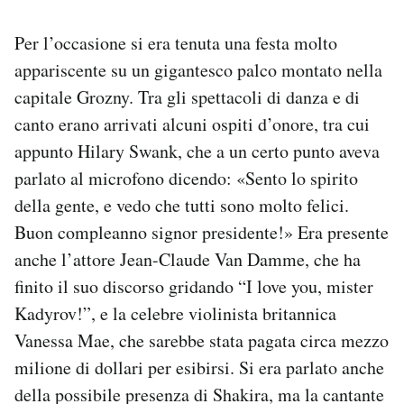
Notifiche mobile
Regala il Post
Per l’occasione si era tenuta una festa molto
Hai bisogno di aiuto?
appariscente su un gigantesco palco montato nella
Esci
capitale Grozny. Tra gli spettacoli di danza e di
canto erano arrivati alcuni ospiti d’onore, tra cui
appunto Hilary Swank, che a un certo punto aveva
parlato al microfono dicendo: «Sento lo spirito
della gente, e vedo che tutti sono molto felici.
Buon compleanno signor presidente!» Era presente
anche l’attore Jean-Claude Van Damme, che ha
finito il suo discorso gridando “I love you, mister
Kadyrov!”, e la celebre violinista britannica
Vanessa Mae, che sarebbe stata pagata circa mezzo
milione di dollari per esibirsi. Si era parlato anche
della possibile presenza di Shakira, ma la cantante