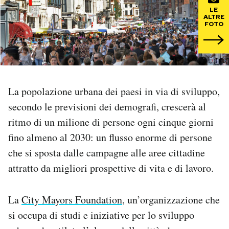
LE
ALTRE
PODCAST
FOTO
NEWSLETTER
I MIEI PREFERITI
La popolazione urbana dei paesi in via di sviluppo,
secondo le previsioni dei demografi, crescerà al
ritmo di un milione di persone ogni cinque giorni
SHOP
fino almeno al 2030: un flusso enorme di persone
che si sposta dalle campagne alle aree cittadine
CALENDARIO
attratto da migliori prospettive di vita e di lavoro.
AREA PERSONALE
La
City Mayors Foundation
, un’organizzazione che
Area Personale
si occupa di studi e iniziative per lo sviluppo
Newsletter