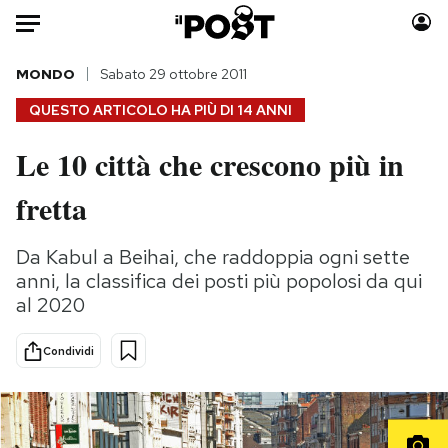
Auto
MONDO
Sabato 29 ottobre 2011
QUESTO ARTICOLO HA PIÙ DI
14 ANNI
HOME
Le 10 città che crescono più in
Italia
Moda
fretta
Mondo
Libri
Politica
Consumismi
Da Kabul a Beihai, che raddoppia ogni sette
Tecnologia
Storie/Idee
anni, la classifica dei posti più popolosi da qui
Internet
Ok Boomer!
al 2020
Scienza
Media
Cultura
Europa
Condividi
Economia
Altrecose
Sport
Mondiali calcio 2026