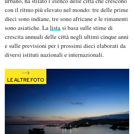
urbano, ha stilato l’elenco delle città che crescono
Notifiche mobile
con il ritmo più elevato nel mondo: tre delle prime
Regala il Post
dieci sono indiane, tre sono africane e le rimanenti
Hai bisogno di aiuto?
sono asiatiche. La
lista
si basa sulle stime di
Esci
crescita annuali delle città negli ultimi cinque anni
e sulle previsioni per i prossimi dieci elaborati da
diversi istituti nazionali e internazionali.