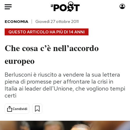
Auto
ECONOMIA
Giovedì 27 ottobre 2011
QUESTO ARTICOLO HA PIÙ DI
14 ANNI
HOME
Che cosa c’è nell’accordo
Italia
Moda
europeo
Mondo
Libri
Politica
Consumismi
Berlusconi è riuscito a vendere la sua lettera
Tecnologia
Storie/Idee
piena di promesse per affrontare la crisi in
Internet
Ok Boomer!
Italia ai leader dell'Unione, che vogliono tempi
Scienza
Media
certi
Cultura
Europa
Economia
Altrecose
Condividi
Sport
Mondiali calcio 2026