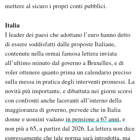
mettere al sicuro i propri conti pubblici.
Notifiche mobile
Regala il Post
Hai bisogno di aiuto?
Italia
Esci
I leader dei paesi che adottano l’euro hanno detto
di essere soddisfatti dalle proposte Italiane,
contenute nella ormai famosa lettera inviata
all’ultimo minuto dal governo a Bruxelles, e di
voler ottenere quanto prima un calendario preciso
sulla messa in pratica degli interventi promessi. La
novità più importante, e dibattuta nei giorni scorsi
con confronti anche laceranti all’interno della
maggioranza di governo, prevede che in Italia
donne e uomini vadano
in pensione a 67 anni
, e
non più a 65, a partire dal 2026. La lettera non dice
espressamente che tale norma sarà introdotta, ma