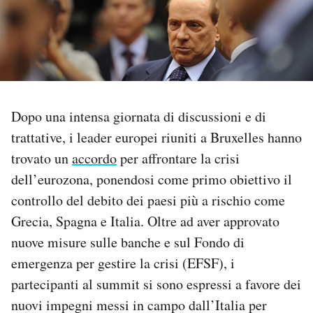
PODCAST
NEWSLETTER
Dopo una intensa giornata di discussioni e di
I MIEI PREFERITI
trattative, i leader europei riuniti a Bruxelles hanno
trovato un
accordo
per affrontare la crisi
SHOP
dell’eurozona, ponendosi come primo obiettivo il
controllo del debito dei paesi più a rischio come
CALENDARIO
Grecia, Spagna e Italia. Oltre ad aver approvato
nuove misure sulle banche e sul Fondo di
AREA PERSONALE
emergenza per gestire la crisi (EFSF), i
partecipanti al summit si sono espressi a favore dei
Area Personale
nuovi impegni messi in campo dall’Italia per
Newsletter