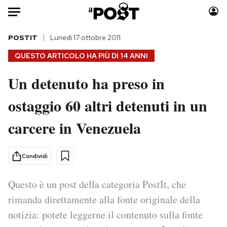
Auto
POSTIT
Lunedì 17 ottobre 2011
QUESTO ARTICOLO HA PIÙ DI
14 ANNI
HOME
Un detenuto ha preso in
Italia
Moda
ostaggio 60 altri detenuti in un
Mondo
Libri
Politica
Consumismi
carcere in Venezuela
Tecnologia
Storie/Idee
Internet
Ok Boomer!
Condividi
Scienza
Media
Cultura
Europa
Questo è un post della categoria PostIt, che
Economia
Altrecose
rimanda direttamente alla fonte originale della
Sport
Mondiali calcio 2026
notizia: potete leggerne il contenuto sulla fonte