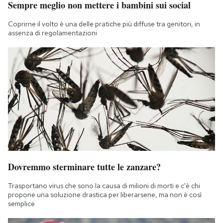
Sempre meglio non mettere i bambini sui social
Notifiche mobile
Regala il Post
Coprirne il volto è una delle pratiche più diffuse tra genitori, in
assenza di regolamentazioni
Hai bisogno di aiuto?
Esci
Dovremmo sterminare tutte le zanzare?
Trasportano virus che sono la causa di milioni di morti e c'è chi
propone una soluzione drastica per liberarsene, ma non è così
semplice