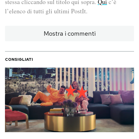
stessa cliccando sul titolo qui sopra.
Qui
c’è
l’elenco di tutti gli ultimi PostIt.
PODCAST
Mostra i commenti
NEWSLETTER
I MIEI PREFERITI
CONSIGLIATI
SHOP
CALENDARIO
AREA PERSONALE
Area Personale
Newsletter