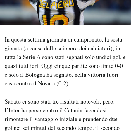
PODCAST
NEWSLETTER
In questa settima giornata di campionato, la sesta
giocata (a causa dello sciopero dei calciatori), in
I MIEI PREFERITI
tutta la Serie A sono stati segnati solo undici gol, e
quasi tutti ieri. Oggi cinque partite sono finite 0-0
SHOP
e solo il Bologna ha segnato, nella vittoria fuori
casa contro il Novara (0-2).
CALENDARIO
Sabato ci sono stati tre risultati notevoli, però:
AREA PERSONALE
l’Inter ha perso contro il Catania facendosi
rimontare il vantaggio iniziale e prendendo due
Area Personale
gol nei sei minuti del secondo tempo, il secondo
Newsletter