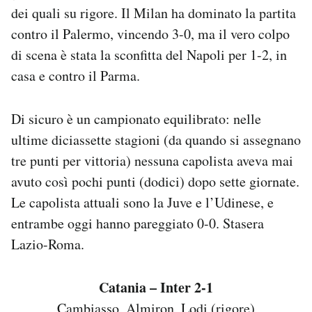
dei quali su rigore. Il Milan ha dominato la partita
Notifiche mobile
Regala il Post
contro il Palermo, vincendo 3-0, ma il vero colpo
Hai bisogno di aiuto?
di scena è stata la sconfitta del Napoli per 1-2, in
Esci
casa e contro il Parma.
Di sicuro è un campionato equilibrato: nelle
ultime diciassette stagioni (da quando si assegnano
tre punti per vittoria) nessuna capolista aveva mai
avuto così pochi punti (dodici) dopo sette giornate.
Le capolista attuali sono la Juve e l’Udinese, e
entrambe oggi hanno pareggiato 0-0. Stasera
Lazio-Roma.
Catania – Inter 2-1
Cambiasso, Almiron, Lodi (rigore)