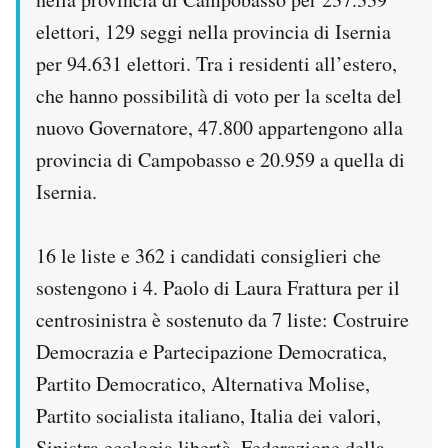
Notifiche mobile
elettori, 129 seggi nella provincia di Isernia
Regala il Post
per 94.631 elettori. Tra i residenti all’estero,
Hai bisogno di aiuto?
che hanno possibilità di voto per la scelta del
Esci
nuovo Governatore, 47.800 appartengono alla
provincia di Campobasso e 20.959 a quella di
Isernia.
16 le liste e 362 i candidati consiglieri che
sostengono i 4. Paolo di Laura Frattura per il
centrosinistra è sostenuto da 7 liste: Costruire
Democrazia e Partecipazione Democratica,
Partito Democratico, Alternativa Molise,
Partito socialista italiano, Italia dei valori,
Sinistra ecologia libertà, Federazione della