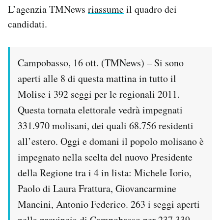
L’agenzia TMNews
riassume
il quadro dei
PODCAST
candidati.
NEWSLETTER
Campobasso, 16 ott. (TMNews) – Si sono
aperti alle 8 di questa mattina in tutto il
I MIEI PREFERITI
Molise i 392 seggi per le regionali 2011.
Questa tornata elettorale vedrà impegnati
SHOP
331.970 molisani, dei quali 68.756 residenti
all’estero. Oggi e domani il popolo molisano è
CALENDARIO
impegnato nella scelta del nuovo Presidente
della Regione tra i 4 in lista: Michele Iorio,
AREA PERSONALE
Paolo di Laura Frattura, Giovancarmine
Mancini, Antonio Federico. 263 i seggi aperti
Area Personale
Newsletter
nella provincia di Campobasso per 237.339