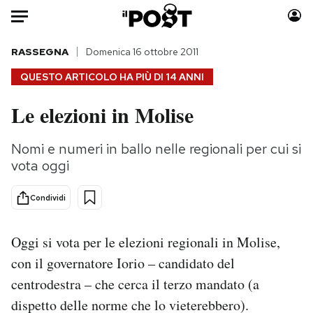
Auto
RASSEGNA
Domenica 16 ottobre 2011
QUESTO ARTICOLO HA PIÙ DI
14 ANNI
HOME
Le elezioni in Molise
Italia
Moda
Mondo
Libri
Nomi e numeri in ballo nelle regionali per cui si
Politica
Consumismi
vota oggi
Tecnologia
Storie/Idee
Internet
Ok Boomer!
Condividi
Scienza
Media
Cultura
Europa
Oggi si vota per le elezioni regionali in Molise,
Economia
Altrecose
con il governatore Iorio – candidato del
Sport
Mondiali calcio 2026
centrodestra – che cerca il terzo mandato (a
dispetto delle norme che lo vieterebbero).