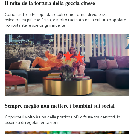
Il mito della tortura della goccia cinese
Notifiche mobile
Regala il Post
Conosciuto in Europa da secoli come forma di violenza
psicologica più che fisica, è molto radicato nella cultura popolare
Hai bisogno di aiuto?
nonostante le sue origini incerte
Esci
Sempre meglio non mettere i bambini sui social
Coprirne il volto è una delle pratiche più diffuse tra genitori, in
assenza di regolamentazioni