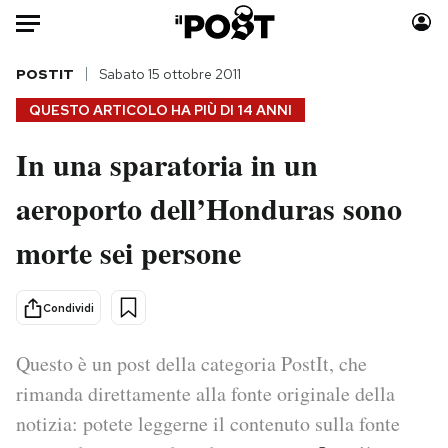
Auto
POSTIT
Sabato 15 ottobre 2011
QUESTO ARTICOLO HA PIÙ DI
14 ANNI
HOME
In una sparatoria in un
Italia
Moda
aeroporto dell’Honduras sono
Mondo
Libri
Politica
Consumismi
morte sei persone
Tecnologia
Storie/Idee
Internet
Ok Boomer!
Condividi
Scienza
Media
Cultura
Europa
Questo è un post della categoria PostIt, che
Economia
Altrecose
rimanda direttamente alla fonte originale della
Sport
Mondiali calcio 2026
notizia: potete leggerne il contenuto sulla fonte