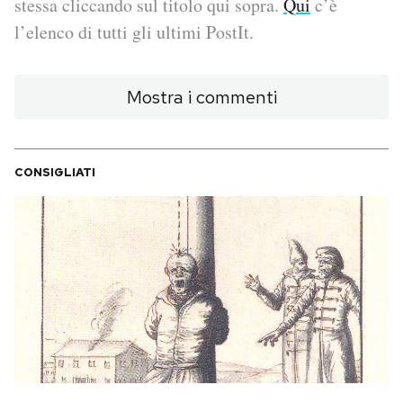
stessa cliccando sul titolo qui sopra.
Qui
c’è
l’elenco di tutti gli ultimi PostIt.
PODCAST
Mostra i commenti
NEWSLETTER
I MIEI PREFERITI
CONSIGLIATI
SHOP
CALENDARIO
AREA PERSONALE
Area Personale
Newsletter