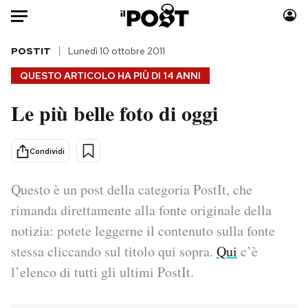
Auto
POSTIT
Lunedì 10 ottobre 2011
QUESTO ARTICOLO HA PIÙ DI
14 ANNI
HOME
Le più belle foto di oggi
Italia
Moda
Mondo
Libri
Condividi
Politica
Consumismi
Tecnologia
Storie/Idee
Questo è un post della categoria PostIt, che
Internet
Ok Boomer!
rimanda direttamente alla fonte originale della
Scienza
Media
notizia: potete leggerne il contenuto sulla fonte
Cultura
Europa
stessa cliccando sul titolo qui sopra.
Qui
c’è
Economia
Altrecose
l’elenco di tutti gli ultimi PostIt.
Sport
Mondiali calcio 2026