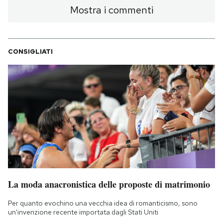
Mostra i commenti
PODCAST
CONSIGLIATI
NEWSLETTER
I MIEI PREFERITI
SHOP
CALENDARIO
La moda anacronistica delle proposte di matrimonio
AREA PERSONALE
Per quanto evochino una vecchia idea di romanticismo, sono
Area Personale
un'invenzione recente importata dagli Stati Uniti
Newsletter