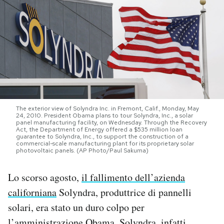
PODCAST
NEWSLETTER
I MIEI PREFERITI
The exterior view of Solyndra Inc. in Fremont, Calif., Monday, May
24, 2010. President Obama plans to tour Solyndra, Inc., a solar
SHOP
panel manufacturing facility, on Wednesday. Through the Recovery
Act, the Department of Energy offered a $535 million loan
guarantee to Solyndra, Inc., to support the construction of a
commercial-scale manufacturing plant for its proprietary solar
photovoltaic panels. (AP Photo/Paul Sakuma)
CALENDARIO
Lo scorso agosto,
il fallimento dell’azienda
AREA PERSONALE
californiana
Solyndra, produttrice di pannelli
solari, era stato un duro colpo per
Area Personale
Newsletter
l’amministrazione Obama. Solyndra, infatti,