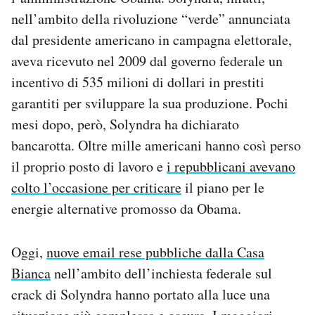
Notifiche mobile
nell’ambito della rivoluzione “verde” annunciata
Regala il Post
dal presidente americano in campagna elettorale,
Hai bisogno di aiuto?
aveva ricevuto nel 2009 dal governo federale un
Esci
incentivo di 535 milioni di dollari in prestiti
garantiti per sviluppare la sua produzione. Pochi
mesi dopo, però, Solyndra ha dichiarato
bancarotta. Oltre mille americani hanno così perso
il proprio posto di lavoro e
i repubblicani avevano
colto l’occasione per criticare
il piano per le
energie alternative promosso da Obama.
Oggi,
nuove email rese pubbliche dalla Casa
Bianca
nell’ambito dell’inchiesta federale sul
crack di Solyndra hanno portato alla luce una