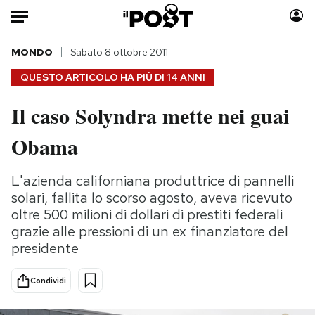
Auto
MONDO
Sabato 8 ottobre 2011
QUESTO ARTICOLO HA PIÙ DI
14 ANNI
HOME
Il caso Solyndra mette nei guai
Italia
Moda
Obama
Mondo
Libri
Politica
Consumismi
L'azienda californiana produttrice di pannelli
Tecnologia
Storie/Idee
solari, fallita lo scorso agosto, aveva ricevuto
Internet
Ok Boomer!
oltre 500 milioni di dollari di prestiti federali
Scienza
Media
grazie alle pressioni di un ex finanziatore del
Cultura
Europa
presidente
Economia
Altrecose
Sport
Mondiali calcio 2026
Condividi