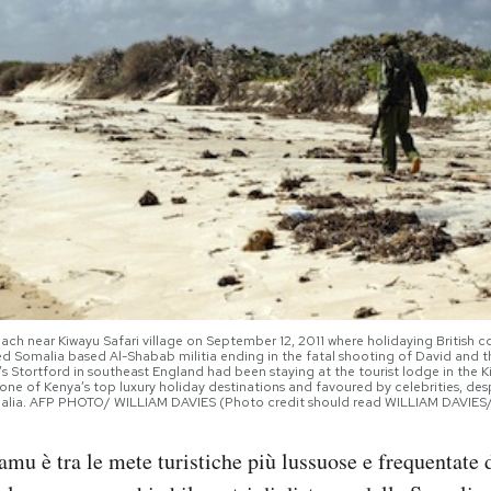
ach near Kiwayu Safari village on September 12, 2011 where holidaying British 
d Somalia based Al-Shabab militia ending in the fatal shooting of David and 
s Stortford in southeast England had been staying at the tourist lodge in the 
one of Kenya’s top luxury holiday destinations and favoured by celebrities, des
malia. AFP PHOTO/ WILLIAM DAVIES (Photo credit should read WILLIAM DAVIE
amu è tra le mete turistiche più lussuose e frequentate 