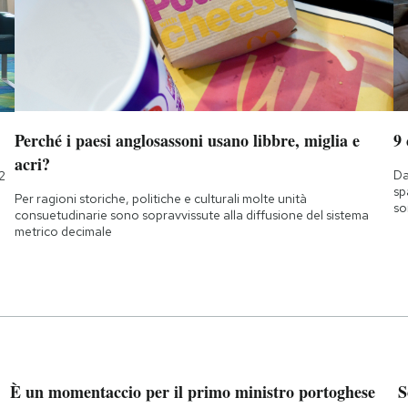
Perché i paesi anglosassoni usano libbre, miglia e
9
acri?
Da
2
sp
Per ragioni storiche, politiche e culturali molte unità
so
consuetudinarie sono sopravvissute alla diffusione del sistema
metrico decimale
È un momentaccio per il primo ministro portoghese
S