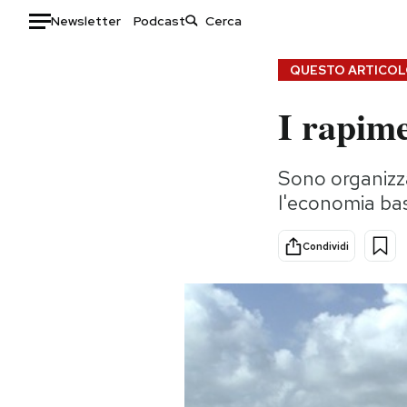
Newsletter
Podcast
Auto
QUESTO ARTICOLO
I rapime
HOME
Italia
Moda
Sono organizza
Mondo
Libri
l'economia bas
Politica
Consumismi
Tecnologia
Storie/Idee
Condividi
Internet
Ok Boomer!
Scienza
Media
Cultura
Europa
Economia
Altrecose
Sport
Mondiali calcio 2026