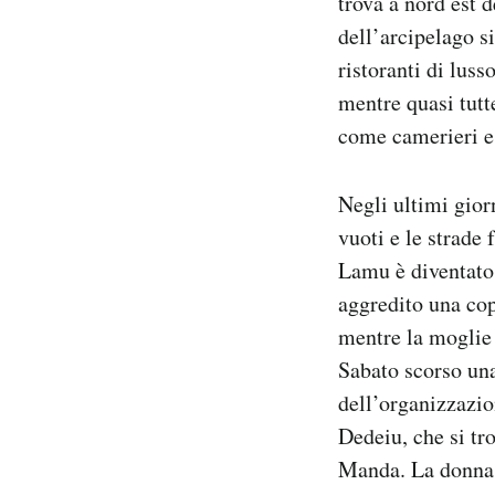
trova a nord est 
Notifiche mobile
dell’arcipelago s
Regala il Post
ristoranti di luss
Hai bisogno di aiuto?
mentre quasi tutt
Esci
come camerieri e 
Negli ultimi gio
vuoti e le strade 
Lamu è diventato
aggredito una cop
mentre la moglie 
Sabato scorso una
dell’organizzazi
Dedeiu, che si tr
Manda. La donna è