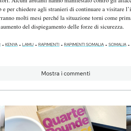
tori. Alcuni abitanti hanno manifestato contro gli attacch
e per chiedere agli stranieri di continuare a visitare l’
rranno molti mesi perché la situazione torni come prim
’aumento del dispiegamento delle forze di sicurezza.
-
-
-
-
-
-
B
KENYA
LAMU
RAPIMENTI
RAPIMENTI SOMALIA
SOMALIA
Mostra i commenti