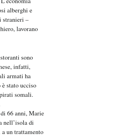
a. L’economia
si alberghi e
i stranieri –
ghiero, lavorano
ristoranti sono
ese, infatti,
li armati ha
 è stato ucciso
pirati somali.
i
di 66 anni, Marie
 nell’isola di
i a un trattamento