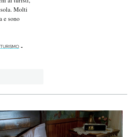
i ai turisti,
isola. Molti
a e sono
-
TURISMO