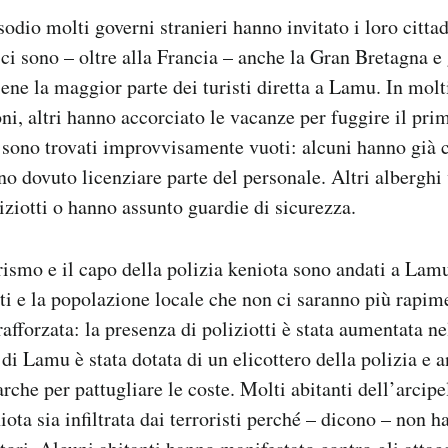
sodio molti governi stranieri hanno invitato i loro cittad
i sono – oltre alla Francia – anche la Gran Bretagna e g
iene la maggior parte dei turisti diretta a Lamu. In mol
ni, altri hanno accorciato le vacanze per fuggire il pri
i sono trovati improvvisamente vuoti: alcuni hanno già
no dovuto licenziare parte del personale. Altri albergh
liziotti o hanno assunto guardie di sicurezza.
urismo e il capo della polizia keniota sono andati a Lam
isti e la popolazione locale che non ci saranno più rapim
 rafforzata: la presenza di poliziotti è stata aumentata n
a di Lamu è stata dotata di un elicottero della polizia e
arche per pattugliare le coste. Molti abitanti dell’arci
iota sia infiltrata dai terroristi perché – dicono – non h