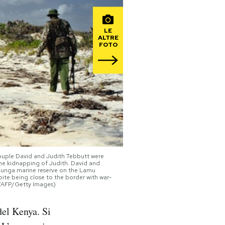
LE
ALTRE
FOTO
couple David and Judith Tebbutt were
the kidnapping of Judith. David and
Kiunga marine reserve on the Lamu
pite being close to the border with war-
S/AFP/Getty Images)
del Kenya. Si