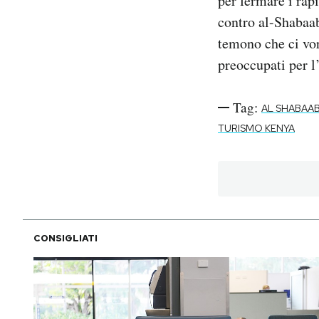
per fermare i rapi
contro al-Shabaab 
temono che ci vo
preoccupati per l
Tag:
AL SHABAA
TURISMO KENYA
CONSIGLIATI