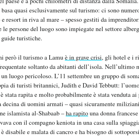
del paese e a pochi chilometri di distanza dalla Somali
i basa quasi esclusivamente sul turismo: ci sono numero
o e resort in riva al mare – spesso gestiti da imprenditor
e le persone del luogo sono impiegate nel settore alber
guide turistiche.
rni però il turismo a Lamu
è in grave crisi
, gli hotel e i 
frequentate soltanto da abitanti dell’isola. Nell’ultimo m
 un luogo pericoloso. L’11 settembre un gruppo di soma
pia di turisti britannici, Judith e David Tebbutt: l’uomo
è stata rapita e molto probabilmente è stata venduta ai 
 decina di uomini armati – quasi sicuramente milizian
one islamista al-Shabaab –
ha rapito
una donna francese 
ovava con il compagno keniota in una casa sulla spiaggia
 disabile e malata di cancro e ha bisogno di sottopors