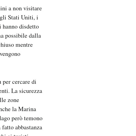
ini a non visitare
li Stati Uniti, i
ti hanno disdetto
ma possibile dalla
 chiuso mentre
i vengono
u per cercare di
enti. La sicurezza
elle zone
 anche la Marina
pelago però temono
a fatto abbastanza