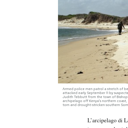
PODCAST
NEWSLETTER
I MIEI PREFERITI
SHOP
CALENDARIO
Armed police men patrol a stretch of be
attacked early September 11 by suspecte
Judith Tebbutt from the town of Bishop’
archipelago off Kenya’s northern coast, 
torn and drought-stricken southern So
AREA PERSONALE
Area Personale
L’arcipelago di L
Newsletter