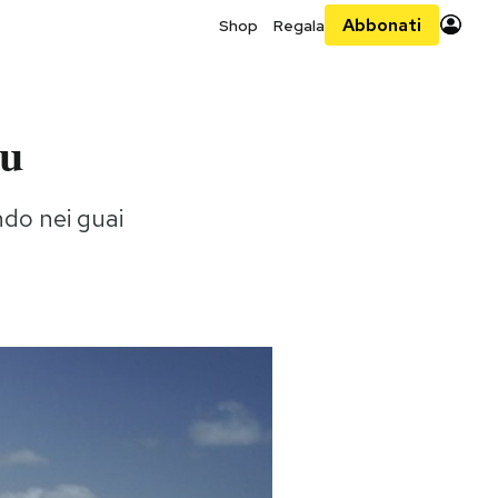
Abbonati
Shop
Regala
mu
ndo nei guai