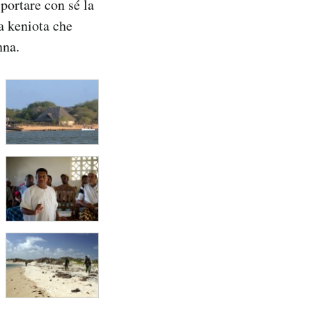
portare con sé la
na keniota che
nna.