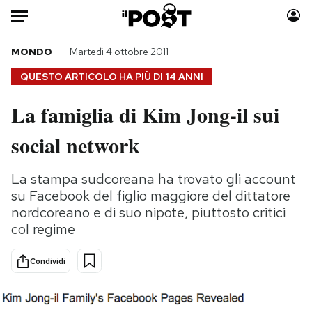
Auto
MONDO
Martedì 4 ottobre 2011
QUESTO ARTICOLO HA PIÙ DI
14 ANNI
HOME
La famiglia di Kim Jong-il sui
Italia
Moda
social network
Mondo
Libri
Politica
Consumismi
La stampa sudcoreana ha trovato gli account
Tecnologia
Storie/Idee
su Facebook del figlio maggiore del dittatore
Internet
Ok Boomer!
nordcoreano e di suo nipote, piuttosto critici
Scienza
Media
col regime
Cultura
Europa
Economia
Altrecose
Condividi
Sport
Mondiali calcio 2026