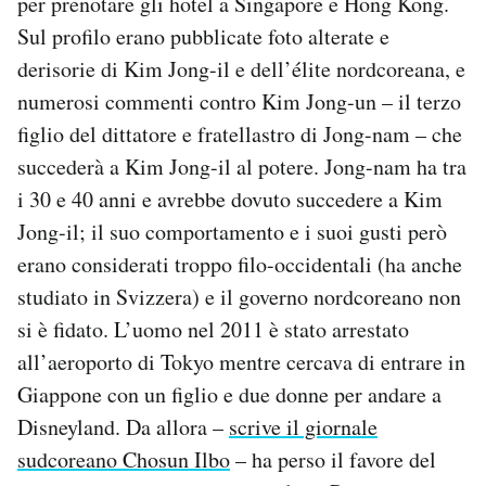
per prenotare gli hotel a Singapore e Hong Kong.
Notifiche mobile
Sul profilo erano pubblicate foto alterate e
Regala il Post
derisorie di Kim Jong-il e dell’élite nordcoreana, e
Hai bisogno di aiuto?
numerosi commenti contro Kim Jong-un – il terzo
Esci
figlio del dittatore e fratellastro di Jong-nam – che
succederà a Kim Jong-il al potere. Jong-nam ha tra
i 30 e 40 anni e avrebbe dovuto succedere a Kim
Jong-il; il suo comportamento e i suoi gusti però
erano considerati troppo filo-occidentali (ha anche
studiato in Svizzera) e il governo nordcoreano non
si è fidato. L’uomo nel 2011 è stato arrestato
all’aeroporto di Tokyo mentre cercava di entrare in
Giappone con un figlio e due donne per andare a
Disneyland. Da allora –
scrive il giornale
sudcoreano Chosun Ilbo
– ha perso il favore del