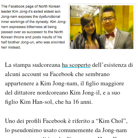
PODCAST
NEWSLETTER
I MIEI PREFERITI
La stampa sudcoreana
ha scoperto
dell’esistenza di
alcuni account su Facebook che sembrano
SHOP
appartenere a Kim Jong-nam, il figlio maggiore
del dittatore nordcoreano Kim Jong-il, e a suo
CALENDARIO
figlio Kim Han-sol, che ha 16 anni.
AREA PERSONALE
Uno dei profili Facebook è riferito a “Kim Chol”,
Area Personale
lo pseudonimo usato comunemente da Jong-nam
Newsletter