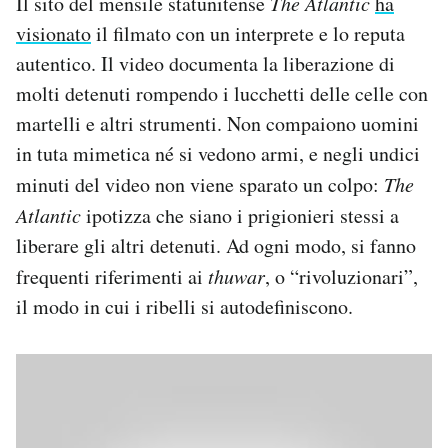
Il sito del mensile statunitense
The Atlantic
ha
Notifiche mobile
visionato
il filmato con un interprete e lo reputa
Regala il Post
autentico. Il video documenta la liberazione di
Hai bisogno di aiuto?
molti detenuti rompendo i lucchetti delle celle con
Esci
martelli e altri strumenti. Non compaiono uomini
in tuta mimetica né si vedono armi, e negli undici
minuti del video non viene sparato un colpo:
The
Atlantic
ipotizza che siano i prigionieri stessi a
liberare gli altri detenuti. Ad ogni modo, si fanno
frequenti riferimenti ai
thuwar
, o “rivoluzionari”,
il modo in cui i ribelli si autodefiniscono.