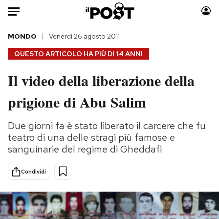
Auto
MONDO
Venerdì 26 agosto 2011
QUESTO ARTICOLO HA PIÙ DI
14 ANNI
HOME
Il video della liberazione della
Italia
Moda
prigione di Abu Salim
Mondo
Libri
Politica
Consumismi
Due giorni fa è stato liberato il carcere che fu
Tecnologia
Storie/Idee
teatro di una delle stragi più famose e
Internet
Ok Boomer!
sanguinarie del regime di Gheddafi
Scienza
Media
Cultura
Europa
Condividi
Economia
Altrecose
Sport
Mondiali calcio 2026