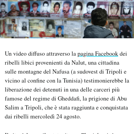
PODCAST
NEWSLETTER
I MIEI PREFERITI
Un video diffuso attraverso la
pagina Facebook
dei
ribelli libici provenienti da Nalut, una cittadina
sulle montagne del Nafusa (a sudovest di Tripoli e
SHOP
vicino al confine con la Tunisia) testimonierebbe la
liberazione dei detenuti in una delle carceri più
CALENDARIO
famose del regime di Gheddafi, la prigione di Abu
Salim a Tripoli, che è stata raggiunta e conquistata
AREA PERSONALE
dai ribelli mercoledì 24 agosto.
Area Personale
Newsletter