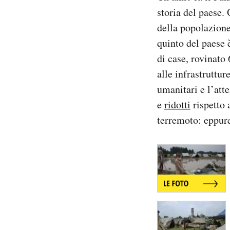
Notifiche mobile
storia del paese.
Regala il Post
della popolazione
Hai bisogno di aiuto?
quinto del paese 
Esci
di case, rovinato 
alle infrastrutture
umanitari e l’att
e
ridotti
rispetto 
terremoto: eppure 