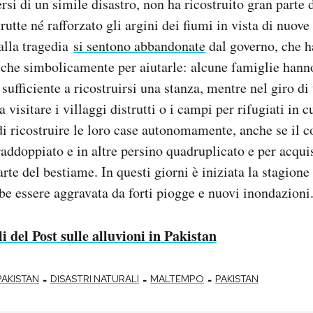
ersi di un simile disastro, non ha ricostruito gran parte 
trutte né rafforzato gli argini dei fiumi in vista di nuov
alla tragedia
si sentono abbandonate
dal governo, che h
he simbolicamente per aiutarle: alcune famiglie hann
ufficiente a ricostruirsi una stanza, mentre nel giro d
a visitare i villaggi distrutti o i campi per rifugiati in 
i ricostruire le loro case autonomamente, anche se il c
raddoppiato e in altre persino quadruplicato e per acqui
rte del bestiame. In questi giorni è iniziata la stagione
be essere aggravata da forti piogge e nuovi inondazioni
oli del Post sulle alluvioni in Pakistan
-
-
-
PAKISTAN
DISASTRI NATURALI
MALTEMPO
PAKISTAN