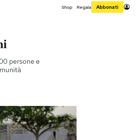
Abbonati
Shop
Regala
ni
000 persone e
omunità