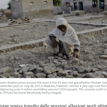
ueen Ibrahim peers around the back of his 53 year old grandfather Ghulam Qadir
aters last year on July 26, 2011 in Baseera, Pakistan. Almost a year ago now the
isplacing over 4 million and killing around 1,000 people. The country is still in
ss. (Photo by Daniel Berehulak/Getty Images)
istan veniva travolto dalle
peggiori alluvioni
negli ultim