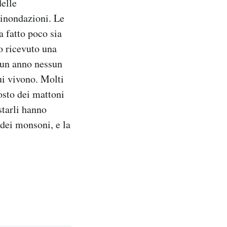
delle
e inondazioni. Le
a fatto poco sia
o ricevuto una
i un anno nessun
cui vivono. Molti
osto dei mattoni
starli hanno
 dei monsoni, e la
.