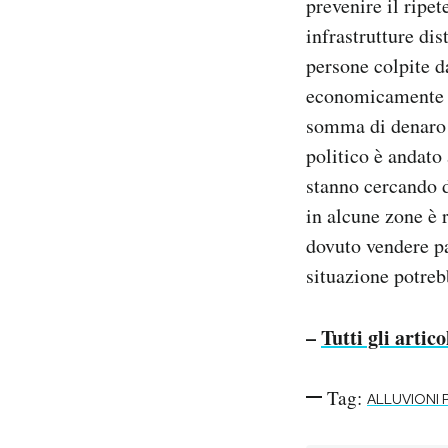
prevenire il ripet
infrastrutture dis
persone colpite d
economicamente c
somma di denaro s
politico è andato 
stanno cercando d
in alcune zone è 
dovuto vendere pa
situazione potreb
–
Tutti gli artic
Tag:
ALLUVIONI 