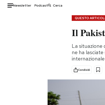
Newsletter
Podcast
Auto
QUESTO ARTICOLO
Il Pakis
HOME
Italia
Moda
La situazione 
Mondo
Libri
ne ha lasciate
Politica
Consumismi
internazionale
Tecnologia
Storie/Idee
Internet
Ok Boomer!
Condividi
Scienza
Media
Cultura
Europa
Economia
Altrecose
Sport
Mondiali calcio 2026