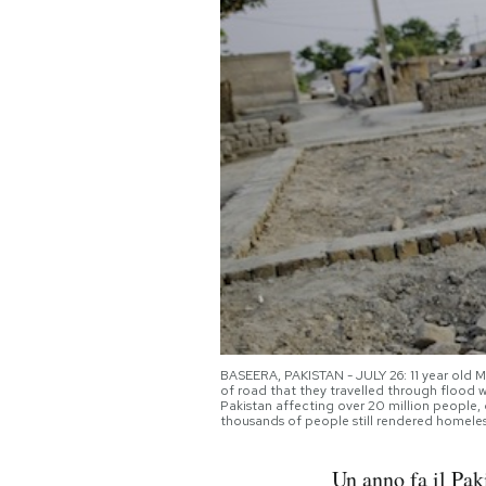
PODCAST
NEWSLETTER
I MIEI PREFERITI
SHOP
CALENDARIO
BASEERA, PAKISTAN - JULY 26: 11 year old M
of road that they travelled through flood w
AREA PERSONALE
Pakistan affecting over 20 million people, d
thousands of people still rendered homele
Area Personale
Un anno fa il Pak
Newsletter