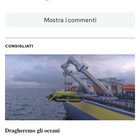
PODCAST
Mostra i commenti
NEWSLETTER
CONSIGLIATI
I MIEI PREFERITI
SHOP
CALENDARIO
AREA PERSONALE
Area Personale
Dragheremo gli oceani
Newsletter