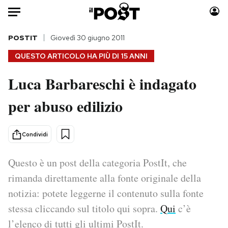
Auto
POSTIT
Giovedì 30 giugno 2011
QUESTO ARTICOLO HA PIÙ DI
15 ANNI
HOME
Luca Barbareschi è indagato
Italia
Moda
per abuso edilizio
Mondo
Libri
Politica
Consumismi
Tecnologia
Storie/Idee
Condividi
Internet
Ok Boomer!
Scienza
Media
Questo è un post della categoria PostIt, che
Cultura
Europa
rimanda direttamente alla fonte originale della
Economia
Altrecose
notizia: potete leggerne il contenuto sulla fonte
Sport
Mondiali calcio 2026
stessa cliccando sul titolo qui sopra.
Qui
c’è
l’elenco di tutti gli ultimi PostIt.