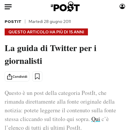
Auto
POSTIT
Martedì 28 giugno 2011
QUESTO ARTICOLO HA PIÙ DI
15 ANNI
HOME
La guida di Twitter per i
Italia
Moda
giornalisti
Mondo
Libri
Politica
Consumismi
Tecnologia
Storie/Idee
Condividi
Internet
Ok Boomer!
Scienza
Media
Questo è un post della categoria PostIt, che
Cultura
Europa
rimanda direttamente alla fonte originale della
Economia
Altrecose
notizia: potete leggerne il contenuto sulla fonte
Sport
Mondiali calcio 2026
stessa cliccando sul titolo qui sopra.
Qui
c’è
l’elenco di tutti gli ultimi PostIt.