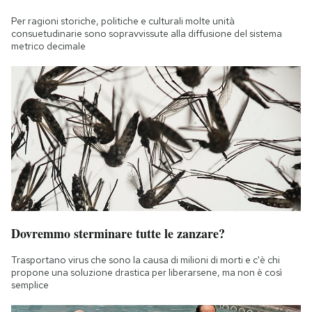
Notifiche mobile
Per ragioni storiche, politiche e culturali molte unità
Regala il Post
consuetudinarie sono sopravvissute alla diffusione del sistema
metrico decimale
Hai bisogno di aiuto?
Esci
Dovremmo sterminare tutte le zanzare?
Trasportano virus che sono la causa di milioni di morti e c'è chi
propone una soluzione drastica per liberarsene, ma non è così
semplice