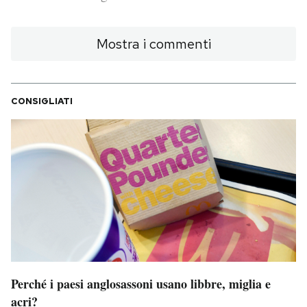
PODCAST
Mostra i commenti
NEWSLETTER
CONSIGLIATI
I MIEI PREFERITI
SHOP
CALENDARIO
AREA PERSONALE
Perché i paesi anglosassoni usano libbre, miglia e
Area Personale
acri?
Newsletter