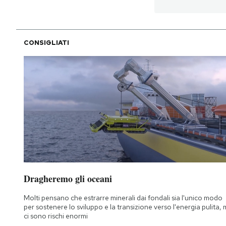
PODCAST
CONSIGLIATI
NEWSLETTER
I MIEI PREFERITI
SHOP
CALENDARIO
Dragheremo gli oceani
AREA PERSONALE
Molti pensano che estrarre minerali dai fondali sia l'unico modo
per sostenere lo sviluppo e la transizione verso l'energia pulita,
Area Personale
ci sono rischi enormi
Newsletter