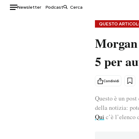
Newsletter
Podcast
Auto
QUESTO ARTICOLO
Morgan S
HOME
Italia
Moda
5 per a
Mondo
Libri
Politica
Consumismi
Tecnologia
Storie/Idee
Condividi
Internet
Ok Boomer!
Scienza
Media
Questo è un post 
Cultura
Europa
della notizia: pot
Economia
Altrecose
Qui
c’è l’elenco d
Sport
Mondiali calcio 2026