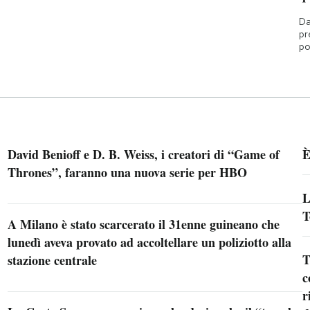
Da
pr
po
David Benioff e D. B. Weiss, i creatori di “Game of
È
Thrones”, faranno una nuova serie per HBO
L
T
A Milano è stato scarcerato il 31enne guineano che
lunedì aveva provato ad accoltellare un poliziotto alla
T
stazione centrale
c
r