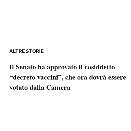
Notifiche mobile
Regala il Post
Hai bisogno di aiuto?
Esci
ALTRE STORIE
Il Senato ha approvato il cosiddetto
“decreto vaccini”, che ora dovrà essere
votato dalla Camera