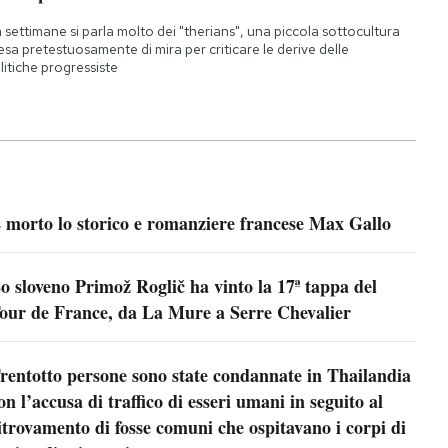
 settimane si parla molto dei "therians", una piccola sottocultura
esa pretestuosamente di mira per criticare le derive delle
litiche progressiste
 morto lo storico e romanziere francese Max Gallo
o sloveno Primož Roglič ha vinto la 17ª tappa del
our de France, da La Mure a Serre Chevalier
rentotto persone sono state condannate in Thailandia
on l’accusa di traffico di esseri umani in seguito al
itrovamento di fosse comuni che ospitavano i corpi di