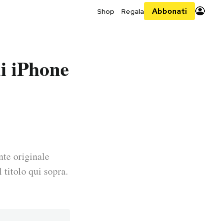
Abbonati
Shop
Regala
di iPhone
nte originale
 titolo qui sopra.