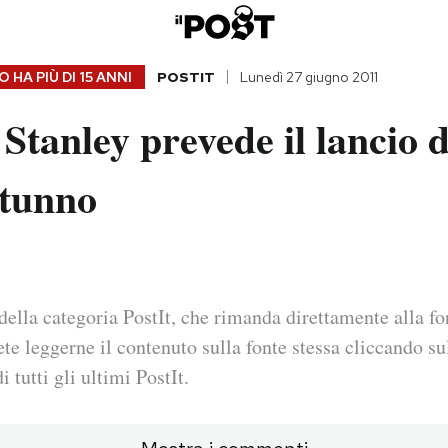
 HA PIÙ DI
15 ANNI
POSTIT
Lunedì 27 giugno 2011
tanley prevede il lancio 
utunno
della categoria PostIt, che rimanda direttamente alla fo
ete leggerne il contenuto sulla fonte stessa cliccando sul
i tutti gli ultimi PostIt.