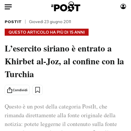
Auto
POSTIT
Giovedì 23 giugno 2011
QUESTO ARTICOLO HA PIÙ DI
15 ANNI
HOME
L’esercito siriano è entrato a
Italia
Moda
Khirbet al-Joz, al confine con la
Mondo
Libri
Politica
Consumismi
Turchia
Tecnologia
Storie/Idee
Internet
Ok Boomer!
Condividi
Scienza
Media
Cultura
Europa
Questo è un post della categoria PostIt, che
Economia
Altrecose
rimanda direttamente alla fonte originale della
Sport
Mondiali calcio 2026
notizia: potete leggerne il contenuto sulla fonte