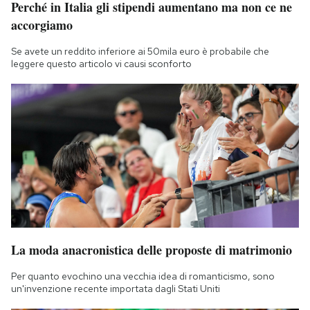
Perché in Italia gli stipendi aumentano ma non ce ne
Notifiche mobile
accorgiamo
Regala il Post
Hai bisogno di aiuto?
Se avete un reddito inferiore ai 50mila euro è probabile che
leggere questo articolo vi causi sconforto
Esci
La moda anacronistica delle proposte di matrimonio
Per quanto evochino una vecchia idea di romanticismo, sono
un'invenzione recente importata dagli Stati Uniti