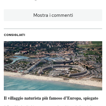
PODCAST
Mostra i commenti
NEWSLETTER
CONSIGLIATI
I MIEI PREFERITI
SHOP
CALENDARIO
AREA PERSONALE
Il villaggio naturista più famoso d’Europa, spiegato
Area Personale
Newsletter