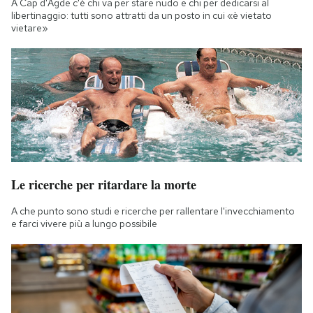
A Cap d'Agde c'è chi va per stare nudo e chi per dedicarsi al
Notifiche mobile
libertinaggio: tutti sono attratti da un posto in cui «è vietato
vietare»
Regala il Post
Hai bisogno di aiuto?
Esci
Le ricerche per ritardare la morte
A che punto sono studi e ricerche per rallentare l'invecchiamento
e farci vivere più a lungo possibile