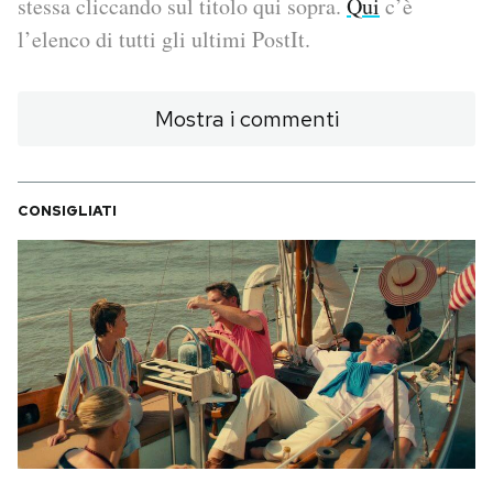
stessa cliccando sul titolo qui sopra.
Qui
c’è
l’elenco di tutti gli ultimi PostIt.
PODCAST
Mostra i commenti
NEWSLETTER
I MIEI PREFERITI
CONSIGLIATI
SHOP
CALENDARIO
AREA PERSONALE
Area Personale
Newsletter