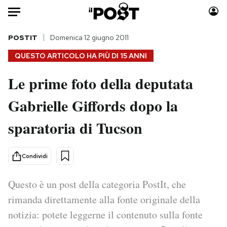
Auto
POSTIT
Domenica 12 giugno 2011
QUESTO ARTICOLO HA PIÙ DI
15 ANNI
HOME
Le prime foto della deputata
Italia
Moda
Gabrielle Giffords dopo la
Mondo
Libri
Politica
Consumismi
sparatoria di Tucson
Tecnologia
Storie/Idee
Internet
Ok Boomer!
Condividi
Scienza
Media
Cultura
Europa
Questo è un post della categoria PostIt, che
Economia
Altrecose
rimanda direttamente alla fonte originale della
Sport
Mondiali calcio 2026
notizia: potete leggerne il contenuto sulla fonte