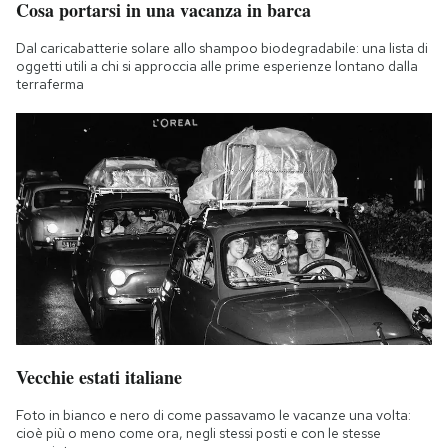
Cosa portarsi in una vacanza in barca
Notifiche mobile
Regala il Post
Dal caricabatterie solare allo shampoo biodegradabile: una lista di
oggetti utili a chi si approccia alle prime esperienze lontano dalla
Hai bisogno di aiuto?
terraferma
Esci
Vecchie estati italiane
Foto in bianco e nero di come passavamo le vacanze una volta:
cioè più o meno come ora, negli stessi posti e con le stesse