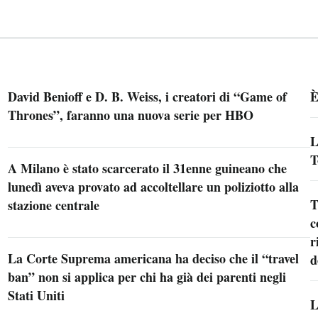
David Benioff e D. B. Weiss, i creatori di “Game of
È
Thrones”, faranno una nuova serie per HBO
L
T
A Milano è stato scarcerato il 31enne guineano che
lunedì aveva provato ad accoltellare un poliziotto alla
T
stazione centrale
c
r
La Corte Suprema americana ha deciso che il “travel
d
ban” non si applica per chi ha già dei parenti negli
Stati Uniti
L