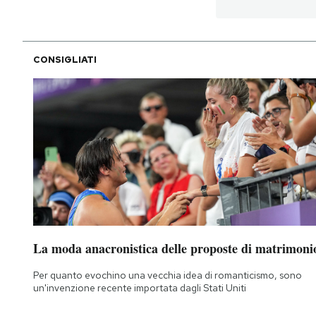
PODCAST
CONSIGLIATI
NEWSLETTER
I MIEI PREFERITI
SHOP
CALENDARIO
La moda anacronistica delle proposte di matrimoni
AREA PERSONALE
Per quanto evochino una vecchia idea di romanticismo, sono
un'invenzione recente importata dagli Stati Uniti
Area Personale
Newsletter