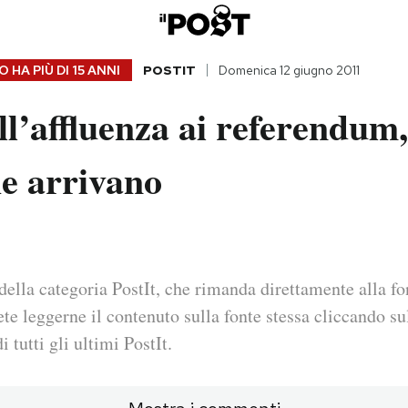
 HA PIÙ DI
15 ANNI
POSTIT
Domenica 12 giugno 2011
ull’affluenza ai referendu
e arrivano
della categoria PostIt, che rimanda direttamente alla fo
ete leggerne il contenuto sulla fonte stessa cliccando sul
i tutti gli ultimi PostIt.