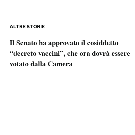
Notifiche mobile
Regala il Post
Hai bisogno di aiuto?
ALTRE STORIE
Esci
Il Senato ha approvato il cosiddetto
“decreto vaccini”, che ora dovrà essere
votato dalla Camera