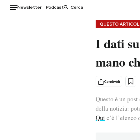
Newsletter
Podcast
Auto
QUESTO ARTICOLO
I dati s
HOME
Italia
Moda
mano ch
Mondo
Libri
Politica
Consumismi
Tecnologia
Storie/Idee
Condividi
Internet
Ok Boomer!
Scienza
Media
Questo è un post 
Cultura
Europa
della notizia: pot
Economia
Altrecose
Qui
c’è l’elenco d
Sport
Mondiali calcio 2026