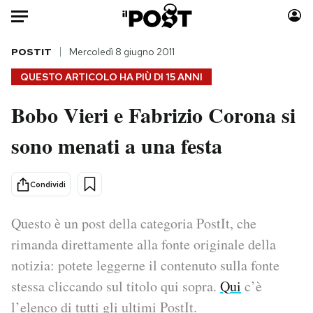
Auto
POSTIT
Mercoledì 8 giugno 2011
QUESTO ARTICOLO HA PIÙ DI
15 ANNI
HOME
Bobo Vieri e Fabrizio Corona si
Italia
Moda
sono menati a una festa
Mondo
Libri
Politica
Consumismi
Tecnologia
Storie/Idee
Condividi
Internet
Ok Boomer!
Scienza
Media
Questo è un post della categoria PostIt, che
Cultura
Europa
rimanda direttamente alla fonte originale della
Economia
Altrecose
notizia: potete leggerne il contenuto sulla fonte
Sport
Mondiali calcio 2026
stessa cliccando sul titolo qui sopra.
Qui
c’è
l’elenco di tutti gli ultimi PostIt.