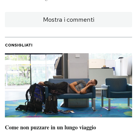
PODCAST
Mostra i commenti
NEWSLETTER
CONSIGLIATI
I MIEI PREFERITI
SHOP
CALENDARIO
AREA PERSONALE
Area Personale
Come non puzzare in un lungo viaggio
Newsletter