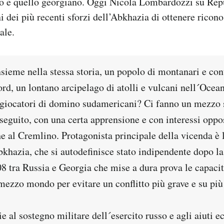
sso e quello georgiano. Oggi Nicola Lombardozzi su Rep
ni dei più recenti sforzi dell’Abkhazia di ottenere ricon
ale.
sieme nella stessa storia, un popolo di montanari e con
d, un lontano arcipelago di atolli e vulcani nell´Ocean
 giocatori di domino sudamericani? Ci fanno un mezzo
seguito, con una certa apprensione e con interessi oppost
e al Cremlino. Protagonista principale della vicenda è 
khazia, che si autodefinisce stato indipendente dopo la
8 tra Russia e Georgia che mise a dura prova le capacit
ezzo mondo per evitare un conflitto più grave e su più 
ie al sostegno militare dell´esercito russo e agli aiuti 