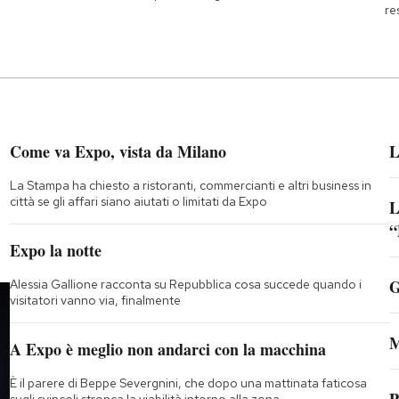
re
Come va Expo, vista da Milano
L
La Stampa ha chiesto a ristoranti, commercianti e altri business in
città se gli affari siano aiutati o limitati da Expo
L
“
;
Expo la notte
G
Alessia Gallione racconta su Repubblica cosa succede quando i
visitatori vanno via, finalmente
M
A Expo è meglio non andarci con la macchina
È il parere di Beppe Severgnini, che dopo una mattinata faticosa