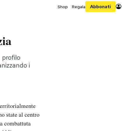
Abbonati
Shop
Regala
zia
 profilo
anizzando i
erritorialmente
o state al centro
ra combattuta