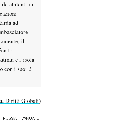
ila abitanti in
icazioni
tarda ad
 ambasciatore
iamente; il
 Fondo
tina; e l´isola
o con i suoi 21
u Diritti Globali
)
-
-
RUSSIA
VANUATU