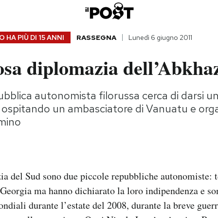
 HA PIÙ DI
15 ANNI
RASSEGNA
Lunedì 6 giugno 2011
osa diplomazia dell’Abkha
ubblica autonomista filorussa cerca di darsi un
e ospitando un ambasciatore di Vanuatu e org
omino
ia del Sud sono due piccole repubbliche autonomiste: t
 Georgia ma hanno dichiarato la loro indipendenza e son
ndiali durante l’estate del 2008, durante la breve guer