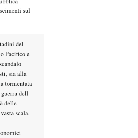
ubblica
oscimenti sul
tadini del
o Pacifico e
 scandalo
i, sia alla
la tormentata
 guerra dell
à delle
vasta scala.
economici