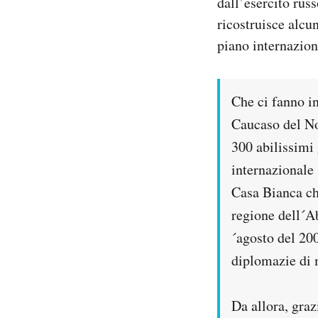
dall’esercito ru
ricostruisce alcu
PODCAST
piano internazion
NEWSLETTER
Che ci fanno in
Caucaso del Nor
I MIEI PREFERITI
300 abilissimi
internazionale 
SHOP
Casa Bianca ch
regione dell´Ab
CALENDARIO
´agosto del 200
diplomazie di m
AREA PERSONALE
Area Personale
Da allora, graz
Newsletter