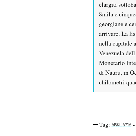
elargiti sotto
Notifiche mobile
Regala il Post
8mila e cinque
Hai bisogno di aiuto?
georgiane e ce
Esci
arrivare. La li
nella capitale
Venezuela dell
Monetario Inter
di Nauru, in O
chilometri quad
Tag:
-
ABKHAZIA