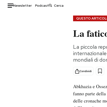
Newsletter
Podcast
Auto
QUESTO ARTICOLO
La fatic
HOME
Italia
Moda
La piccola rep
Mondo
Libri
internazional
Politica
Consumismi
mondiali di d
Tecnologia
Storie/Idee
Internet
Ok Boomer!
Condividi
Scienza
Media
Cultura
Europa
Abkhazia e Ossez
Economia
Altrecose
fanno parte della
Sport
Mondiali calcio 2026
delle cronache mo