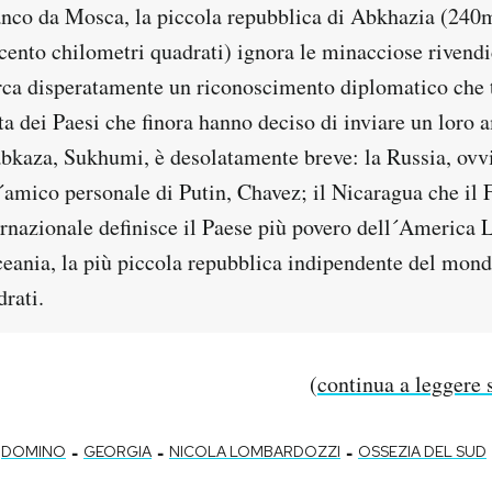
banco da Mosca, la piccola repubblica di Abkhazia (240m
cento chilometri quadrati) ignora le minacciose rivend
rca disperatamente un riconoscimento diplomatico che 
sta dei Paesi che finora hanno deciso di inviare un loro
 abkaza, Sukhumi, è desolatamente breve: la Russia, ovv
´amico personale di Putin, Chavez; il Nicaragua che il
nazionale definisce il Paese più povero dell´America La
ceania, la più piccola repubblica indipendente del mond
rati.
(
continua a leggere s
-
-
-
DOMINO
GEORGIA
NICOLA LOMBARDOZZI
OSSEZIA DEL SUD