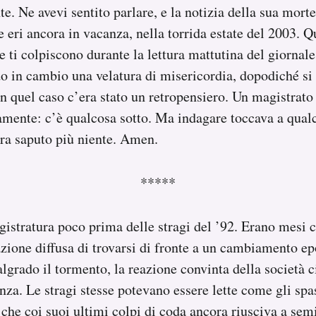
. Ne avevi sentito parlare, e la notizia della sua morte
e eri ancora in vacanza, nella torrida estate del 2003. Q
e ti colpiscono durante la lettura mattutina del giornale
do in cambio una velatura di misericordia, dopodiché si
 In quel caso c’era stato un retropensiero. Un magistrato
ente: c’è qualcosa sotto. Ma indagare toccava a qualc
era saputo più niente. Amen.
*****
gistratura poco prima delle stragi del ’92. Erano mesi co
azione diffusa di trovarsi di fronte a un cambiamento e
algrado il tormento, la reazione convinta della società c
anza. Le stragi stesse potevano essere lette come gli sp
 che coi suoi ultimi colpi di coda ancora riusciva a se