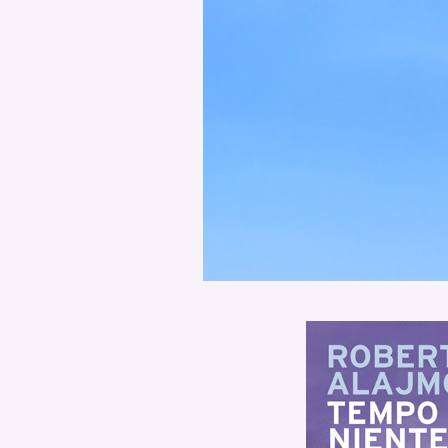
PODCAST
NEWSLETTER
I MIEI PREFERITI
SHOP
CALENDARIO
AREA PERSONALE
Area Personale
Newsletter