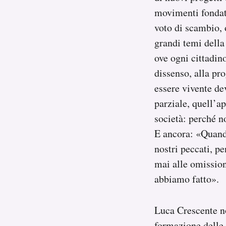
movimenti fondati
voto di scambio, o
grandi temi della
ove ogni cittadino
dissenso, alla pr
essere vivente de
parziale, quell’a
società: perché n
E ancora: «Quando
nostri peccati, 
mai alle omissio
abbiamo fatto».
Luca Crescente no
formazione delle 