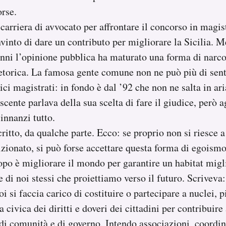
orse.
carriera di avvocato per affrontare il concorso in magi
vinto di dare un contributo per migliorare la Sicilia. M
 anni l’opinione pubblica ha maturato una forma di narc
etorica. La famosa gente comune non ne può più di senti
oici magistrati: in fondo è dal ’92 che non ne salta in ar
ente parlava della sua scelta di fare il giudice, però 
 innanzi tutto.
ritto, da qualche parte. Ecco: se proprio non si riesce 
zionato, si può forse accettare questa forma di egoismo
opo è migliorare il mondo per garantire un habitat miglio
 di noi stessi che proiettiamo verso il futuro. Scriveva
i si faccia carico di costituire o partecipare a nuclei, p
a civica dei diritti e doveri dei cittadini per contribuir
 di comunità e di governo. Intendo associazioni, coordin