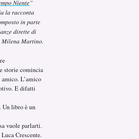
empo Niente
”
ia la racconta
composto in parte
ianze dirette di
e Milena Martino.
ere
e storie comincia
un amico. L’amico
tivo. E difatti
. Un libro è un
a vuole parlarti.
vi Luca Crescente.