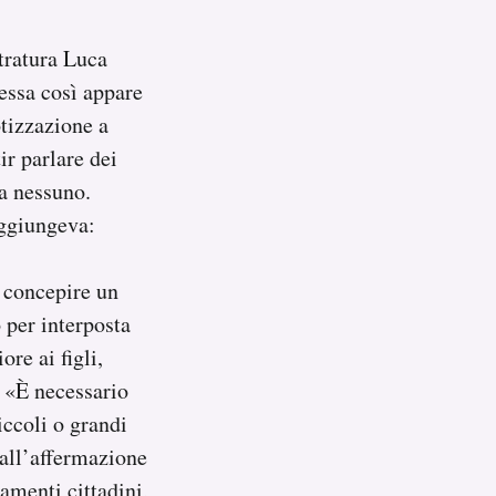
stratura Luca
essa così appare
otizzazione a
r parlare dei
ia nessuno.
aggiungeva:
a concepire un
 per interposta
re ai figli,
: «È necessario
iccoli o grandi
e all’affermazione
amenti cittadini,