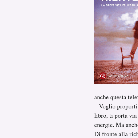
Notifiche mobile
Regala il Post
Hai bisogno di aiuto?
Esci
anche questa tele
– Voglio proporti
libro, ti porta vi
energie. Ma anche
Di fronte alla ric