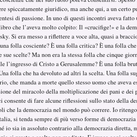
ttere spiccatamente giuridico, ma anche qui, a un certo 
entesi di passione. In uno di questi incontri aveva fatto
libro che l’aveva molto colpito: Il «crucifige!» e la dem
ky. Si era messo a riflettere a voce alta, quasi a bracci
a folla cosciente? È una folla critica? È una folla che 
 sue scelte? Ma non era la stessa folla che cinque gior
le l’ingresso di Cristo a Gerusalemme? È una folla brut
Una folla che ha devoluto ad altri la scelta. Una folla s
drio, che manda a morte quello stesso uomo che aveva es
ione del miracolo della moltiplicazione dei pani e dei p
i consente di fare alcune riflessioni sullo stato della d
icoli che la democrazia nel mondo può correre. Io ritengo
talia, si tenda sempre di più verso forme di democrazia d
é io sia in assoluto contrario alla democrazia diretta,