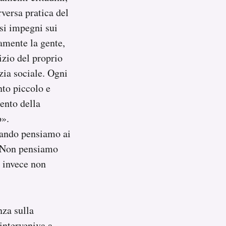
rversa pratica del
 si impegni sui
amente la gente,
izio del proprio
zia sociale. Ogni
nto piccolo e
ento della
o».
quando pensiamo ai
. Non pensiamo
 invece non
nza sulla
interveniva a