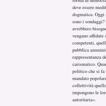
forma di democraz
deve essere medit
dogmatica. Oggi s
sono i sondaggi?
avrebbero bisogno
vengano affidate 
competenti, quell
pubblica amminist
rappresentanza del
carismatico. Quant
politico che si fa
mandato popolare 
collettività quell
impongono le loro
autoritaria».