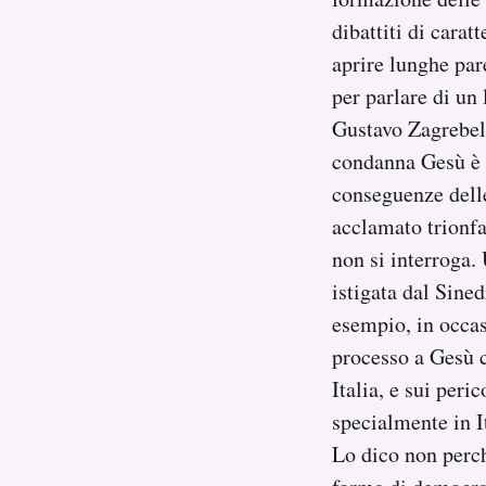
dibattiti di cara
aprire lunghe par
per parlare di un 
Gustavo Zagrebels
condanna Gesù è un
conseguenze delle
acclamato trionfa
non si interroga. 
istigata dal Sine
esempio, in occas
processo a Gesù c
Italia, e sui per
specialmente in I
Lo dico non perch