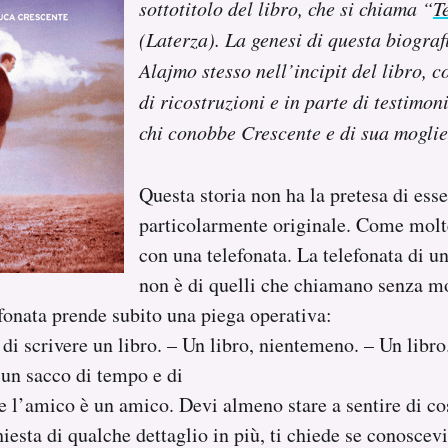
sottotitolo del libro, che si chiama “
T
(Laterza). La genesi di questa biograf
Alajmo stesso nell’incipit del libro, 
di ricostruzioni e in parte di testimon
chi conobbe Crescente e di sua mogli
Questa storia non ha la pretesa di ess
particolarmente originale. Come molt
con una telefonata. La telefonata di 
non è di quelli che chiamano senza mo
fonata prende subito una piega operativa:
 di scrivere un libro. – Un libro, nientemeno. – Un libro
a un sacco di tempo e di
 l’amico è un amico. Devi almeno stare a sentire di cos
hiesta di qualche dettaglio in più, ti chiede se conosce