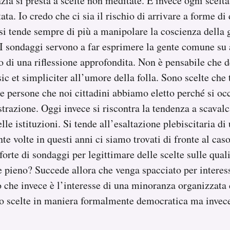
ia si presta a scelte non meditate. E invece ogni scelta
ata. Io credo che ci sia il rischio di arrivare a forme d
i tende sempre di più a manipolare la coscienza della 
 I sondaggi servono a far esprimere la gente comune su
 di una riflessione approfondita. Non è pensabile che d
sic et simpliciter all’umore della folla. Sono scelte che
e persone che noi cittadini abbiamo eletto perché si oc
razione. Oggi invece si riscontra la tendenza a scavalc
le istituzioni. Si tende all’esaltazione plebiscitaria di
e volte in questi anni ci siamo trovati di fronte al caso
 forte di sondaggi per legittimare delle scelte sulle qual
pieno? Succede allora che venga spacciato per interess
o che invece è l’interesse di una minoranza organizzata d
 scelte in maniera formalmente democratica ma invece,