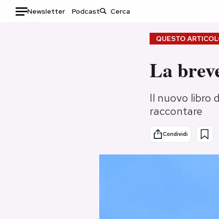
Newsletter
Podcast
Auto
QUESTO ARTICOLO
HOME
La breve
Italia
Moda
Il nuovo libro
Mondo
Libri
raccontare
Politica
Consumismi
Tecnologia
Storie/Idee
Condividi
Internet
Ok Boomer!
Scienza
Media
Cultura
Europa
Economia
Altrecose
Sport
Mondiali calcio 2026