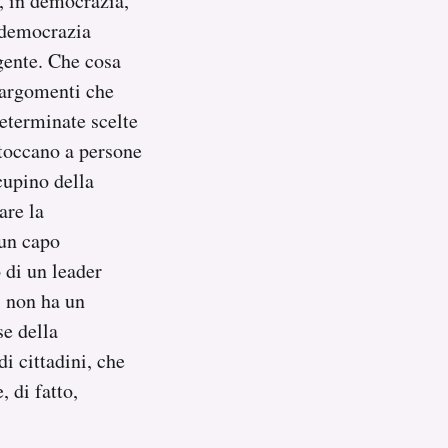
, in democrazia,
i democrazia
gente. Che cosa
 argomenti che
eterminate scelte
 toccano a persone
cupino della
are la
 un capo
 di un leader
i non ha un
e della
i cittadini, che
 di fatto,