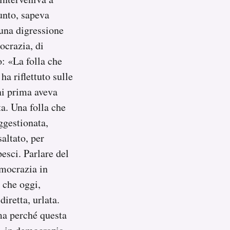
punto, sapeva
 una digressione
ocrazia, di
o: «La folla che
ha riflettuto sulle
ni prima aveva
a. Una folla che
uggestionata,
altato, per
esci. Parlare del
emocrazia in
 che oggi,
iretta, urlata.
 ma perché questa