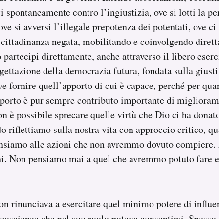
 spontaneamente contro l’ingiustizia, ove si lotti la pe
ve si avversi l’illegale prepotenza dei potentati, ove ci
 cittadinanza negata, mobilitando e coinvolgendo dirett
 partecipi direttamente, anche attraverso il libero eserc
ogettazione della democrazia futura, fondata sulla giusti
ve fornire quell’apporto di cui è capace, perché per qua
pporto è pur sempre contributo importante di miglioram
on è possibile sprecare quelle virtù che Dio ci ha donat
 riflettiamo sulla nostra vita con approccio critico, 
pensiamo alle azioni che non avremmo dovuto compiere
ni. Non pensiamo mai a quel che avremmo potuto fare e
n rinunciava a esercitare quel minimo potere di influe
coscienze che nel suo ruolo poteva consentirsi. Spesso 