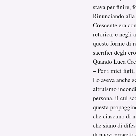
stava per finire, f
Rinunciando alla 
Crescente era con
retorica, e negli
queste forme di r
sacrifici degli er
Quando Luca Cresc
– Per i miei figli,
Lo aveva anche sc
altruismo incondi
persona, il cui sc
questa propaggine
che ciascuno di no
che siano di difes
di nuovi progetti