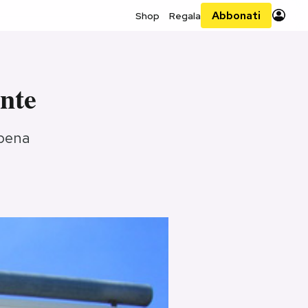
Abbonati
Shop
Regala
ente
 pena