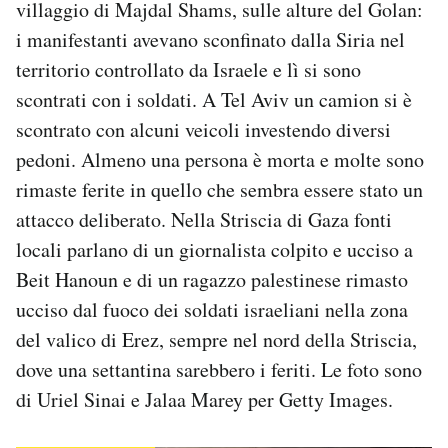
villaggio di Majdal Shams, sulle alture del Golan:
Notifiche mobile
i manifestanti avevano sconfinato dalla Siria nel
Regala il Post
territorio controllato da Israele e lì si sono
Hai bisogno di aiuto?
Esci
scontrati con i soldati. A Tel Aviv un camion si è
scontrato con alcuni veicoli investendo diversi
pedoni. Almeno una persona è morta e molte sono
rimaste ferite in quello che sembra essere stato un
attacco deliberato. Nella Striscia di Gaza fonti
locali parlano di un giornalista colpito e ucciso a
Beit Hanoun e di un ragazzo palestinese rimasto
ucciso dal fuoco dei soldati israeliani nella zona
del valico di Erez, sempre nel nord della Striscia,
dove una settantina sarebbero i feriti. Le foto sono
di Uriel Sinai e Jalaa Marey per Getty Images.