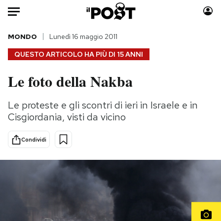
Auto
MONDO
Lunedì 16 maggio 2011
QUESTO ARTICOLO HA PIÙ DI
15 ANNI
HOME
Le foto della Nakba
Italia
Moda
Mondo
Libri
Le proteste e gli scontri di ieri in Israele e in
Politica
Consumismi
Cisgiordania, visti da vicino
Tecnologia
Storie/Idee
Internet
Ok Boomer!
Condividi
Scienza
Media
Cultura
Europa
Economia
Altrecose
Sport
Mondiali calcio 2026