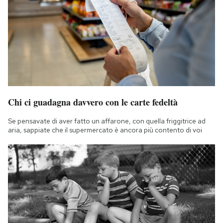
Chi ci guadagna davvero con le carte fedeltà
Se pensavate di aver fatto un affarone, con quella friggitrice ad
aria, sappiate che il supermercato è ancora più contento di voi