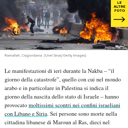
LE
ALTRE
FOTO
PODCAST
NEWSLETTER
I MIEI PREFERITI
Ramallah, Cisgiordania. (Uriel Sinai/Getty Images)
SHOP
Le manifestazioni di ieri durante la Nakba – “il
giorno della catastrofe”, quello con cui nel mondo
arabo e in particolare in Palestina si indica il
CALENDARIO
giorno della nascita dello stato di Israele – hanno
provocato
moltissimi scontri nei confini israeliani
AREA PERSONALE
con Libano e Siria
. Sei persone sono morte nella
Area Personale
cittadina libanese di Maroun al Ras, dieci nel
Newsletter