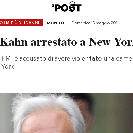
 HA PIÙ DI
15 ANNI
MONDO
Domenica 15 maggio 2011
-Kahn arrestato a New Yo
ell'FMI è accusato di avere violentato una camer
 York