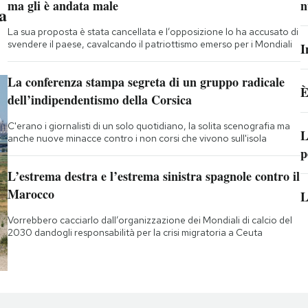
ma gli è andata male
n
a
La sua proposta è stata cancellata e l’opposizione lo ha accusato di
svendere il paese, cavalcando il patriottismo emerso per i Mondiali
I
La conferenza stampa segreta di un gruppo radicale
È
dell’indipendentismo della Corsica
C'erano i giornalisti di un solo quotidiano, la solita scenografia ma
L
anche nuove minacce contro i non corsi che vivono sull'isola
p
L’estrema destra e l’estrema sinistra spagnole contro il
Marocco
L
Vorrebbero cacciarlo dall’organizzazione dei Mondiali di calcio del
2030 dandogli responsabilità per la crisi migratoria a Ceuta