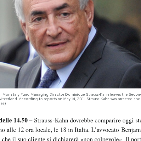
l Monetary Fund Managing Director Dominique Strauss-Kahn leaves the Second
itzerland. According to reports on May 14, 2011, Strauss-Kahn was arrested and
es)
elle 14.50 –
Strauss-Kahn dovrebbe comparire oggi ste
o alle 12 ora locale, le 18 in Italia. L’avvocato Benj
 che il suo cliente si dichiarerà «non colpevole». Il por