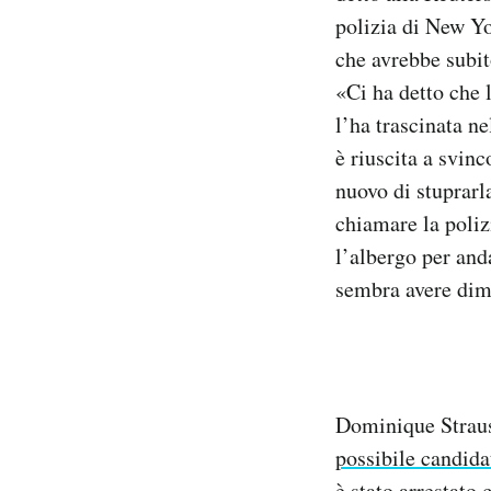
Notifiche mobile
polizia di New Yo
Regala il Post
che avrebbe subit
Hai bisogno di aiuto?
«Ci ha detto che 
Esci
l’ha trascinata n
è riuscita a svinc
nuovo di stuprarla
chiamare la poliz
l’albergo per and
sembra avere dime
Dominique Straus
possibile candida
è stato arrestato