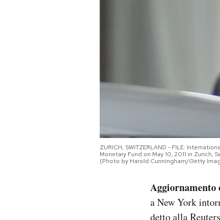
PODCAST
NEWSLETTER
I MIEI PREFERITI
SHOP
ZURICH, SWITZERLAND - FILE: Internationa
CALENDARIO
Monetary Fund on May 10, 2011 in Zurich, Sw
(Photo by Harold Cunningham/Getty Imag
AREA PERSONALE
Aggiornamento d
a New York intorn
Area Personale
detto alla Reuters
Newsletter