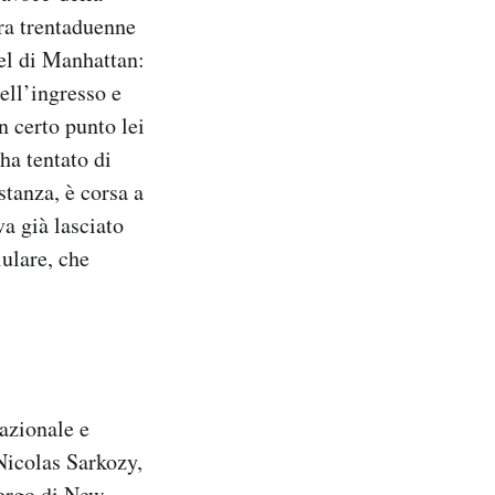
era trentaduenne
el di Manhattan:
ell’ingresso e
n certo punto lei
 ha tentato di
stanza, è corsa a
a già lasciato
lulare, che
azionale e
icolas Sarkozy,
bergo di New