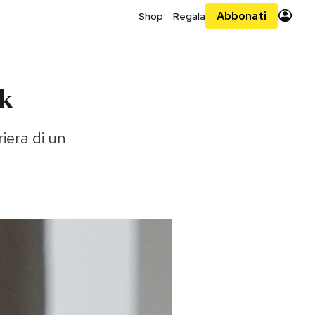
Abbonati
Shop
Regala
rk
iera di un