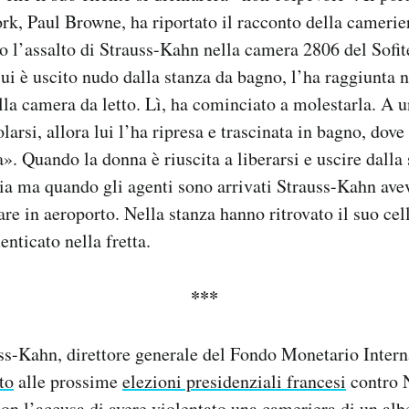
rk, Paul Browne, ha riportato il racconto della cameri
o l’assalto di Strauss-Kahn nella camera 2806 del Sofit
lui è uscito nudo dalla stanza da bagno, l’ha raggiunta n
ella camera da letto. Lì, ha cominciato a molestarla. A u
olarsi, allora lui l’ha ripresa e trascinata in bagno, dove
». Quando la donna è riuscita a liberarsi e uscire dalla 
ia ma quando gli agenti sono arrivati Strauss-Kahn avev
are in aeroporto. Nella stanza hanno ritrovato il suo cel
nticato nella fretta.
***
s-Kahn, direttore generale del Fondo Monetario Intern
to
alle prossime
elezioni presidenziali francesi
contro N
 con l’accusa di avere violentato una cameriera di un al