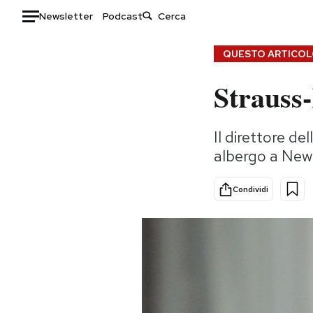
Newsletter
Podcast
Auto
QUESTO ARTICOLO
Strauss
HOME
Italia
Moda
Il direttore d
Mondo
Libri
albergo a New
Politica
Consumismi
Tecnologia
Storie/Idee
Condividi
Internet
Ok Boomer!
Scienza
Media
Cultura
Europa
Economia
Altrecose
Sport
Mondiali calcio 2026