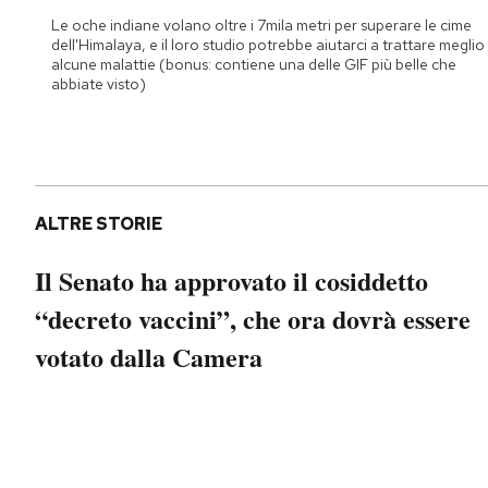
Notifiche mobile
Le oche indiane volano oltre i 7mila metri per superare le cime
dell'Himalaya, e il loro studio potrebbe aiutarci a trattare meglio
Regala il Post
alcune malattie (bonus: contiene una delle GIF più belle che
Hai bisogno di aiuto?
abbiate visto)
Esci
ALTRE STORIE
Il Senato ha approvato il cosiddetto
“decreto vaccini”, che ora dovrà essere
votato dalla Camera