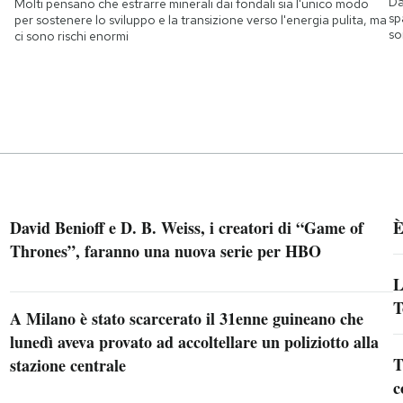
Da
Molti pensano che estrarre minerali dai fondali sia l'unico modo
sp
per sostenere lo sviluppo e la transizione verso l'energia pulita, ma
so
ci sono rischi enormi
David Benioff e D. B. Weiss, i creatori di “Game of
È
Thrones”, faranno una nuova serie per HBO
L
T
A Milano è stato scarcerato il 31enne guineano che
lunedì aveva provato ad accoltellare un poliziotto alla
T
stazione centrale
c