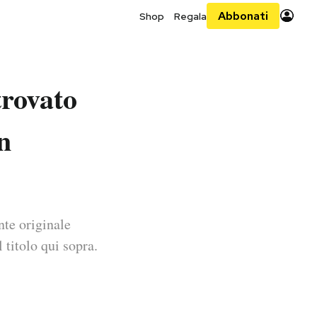
Abbonati
Shop
Regala
trovato
n
nte originale
 titolo qui sopra.