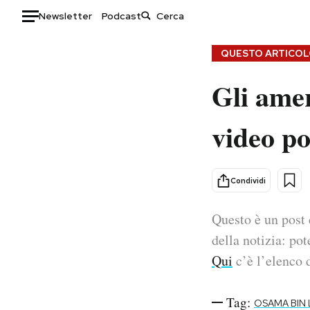
Newsletter
Podcast
Auto
QUESTO ARTICOLO
Gli amer
HOME
Italia
Moda
video po
Mondo
Libri
Politica
Consumismi
Tecnologia
Storie/Idee
Condividi
Internet
Ok Boomer!
Scienza
Media
Questo è un post 
Cultura
Europa
della notizia: pot
Economia
Altrecose
Qui
c’è l’elenco d
Sport
Mondiali calcio 2026
Tag:
OSAMA BIN