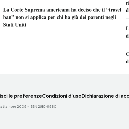
r
La Corte Suprema americana ha deciso che il “travel
d
ban” non si applica per chi ha già dei parenti negli
Stati Uniti
L
d
C
d
sci le preferenze
Condizioni d'uso
Dichiarazione di acc
 28 settembre 2009 - ISSN 2610-9980