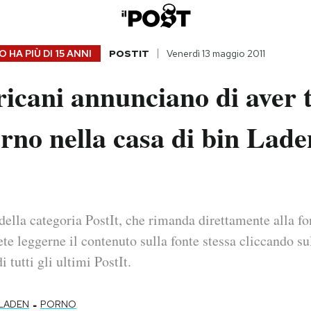
 HA PIÙ DI
15 ANNI
POSTIT
Venerdì 13 maggio 2011
icani annunciano di aver 
rno nella casa di bin Lade
della categoria PostIt, che rimanda direttamente alla fo
ete leggerne il contenuto sulla fonte stessa cliccando sul
i tutti gli ultimi PostIt.
-
 LADEN
PORNO