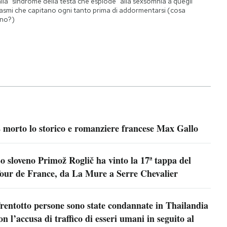
lla "sindrome della testa che esplode" alla sexsomnia a quegli
asmi che capitano ogni tanto prima di addormentarsi (cosa
no?)
 morto lo storico e romanziere francese Max Gallo
o sloveno Primož Roglič ha vinto la 17ª tappa del
our de France, da La Mure a Serre Chevalier
rentotto persone sono state condannate in Thailandia
on l’accusa di traffico di esseri umani in seguito al