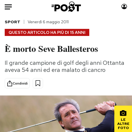
Auto
SPORT
Venerdì 6 maggio 2011
QUESTO ARTICOLO HA PIÙ DI
15 ANNI
HOME
È morto Seve Ballesteros
Italia
Moda
Mondo
Libri
Il grande campione di golf degli anni Ottanta
Politica
Consumismi
aveva 54 anni ed era malato di cancro
Tecnologia
Storie/Idee
Internet
Ok Boomer!
Condividi
Scienza
Media
Cultura
Europa
Economia
Altrecose
Sport
Mondiali calcio 2026
LE
ALTRE
FOTO