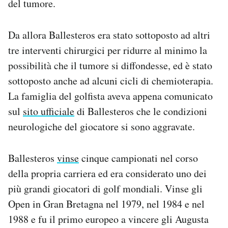
del tumore.
Notifiche mobile
Regala il Post
Da allora Ballesteros era stato sottoposto ad altri
Hai bisogno di aiuto?
Esci
tre interventi chirurgici per ridurre al minimo la
possibilità che il tumore si diffondesse, ed è stato
sottoposto anche ad alcuni cicli di chemioterapia.
La famiglia del golfista aveva appena comunicato
sul
sito ufficiale
di Ballesteros che le condizioni
neurologiche del giocatore si sono aggravate.
Ballesteros
vinse
cinque campionati nel corso
della propria carriera ed era considerato uno dei
più grandi giocatori di golf mondiali. Vinse gli
Open in Gran Bretagna nel 1979, nel 1984 e nel
1988 e fu il primo europeo a vincere gli Augusta