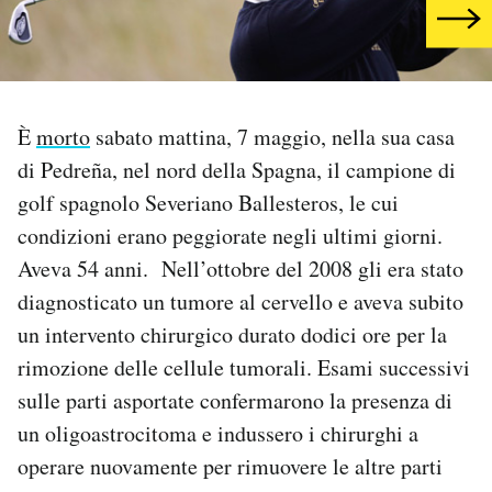
PODCAST
NEWSLETTER
È
morto
sabato mattina, 7 maggio, nella sua casa
di Pedreña, nel nord della Spagna, il campione di
I MIEI PREFERITI
golf spagnolo Severiano Ballesteros, le cui
condizioni erano peggiorate negli ultimi giorni.
SHOP
Aveva 54 anni. Nell’ottobre del 2008 gli era stato
diagnosticato un tumore al cervello e aveva subito
un intervento chirurgico durato dodici ore per la
CALENDARIO
rimozione delle cellule tumorali. Esami successivi
sulle parti asportate confermarono la presenza di
AREA PERSONALE
un oligoastrocitoma e indussero i chirurghi a
Area Personale
operare nuovamente per rimuovere le altre parti
Newsletter