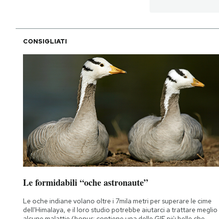
PODCAST
CONSIGLIATI
NEWSLETTER
I MIEI PREFERITI
SHOP
CALENDARIO
AREA PERSONALE
Le formidabili “oche astronaute”
Le oche indiane volano oltre i 7mila metri per superare le cime
Area Personale
dell'Himalaya, e il loro studio potrebbe aiutarci a trattare meglio
Newsletter
alcune malattie (bonus: contiene una delle GIF più belle che