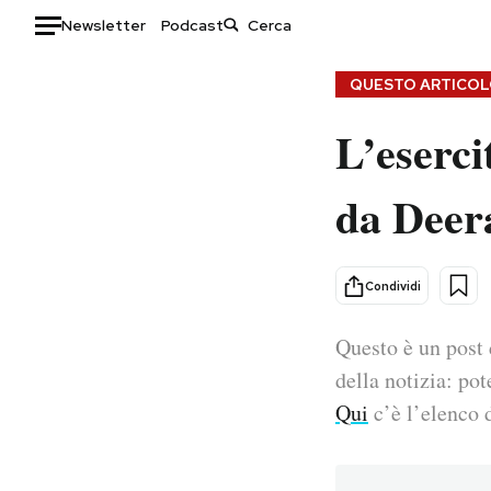
Newsletter
Podcast
Auto
QUESTO ARTICOLO
L’eserci
HOME
Italia
Moda
da Deer
Mondo
Libri
Politica
Consumismi
Tecnologia
Storie/Idee
Condividi
Internet
Ok Boomer!
Scienza
Media
Questo è un post 
Cultura
Europa
della notizia: pot
Economia
Altrecose
Qui
c’è l’elenco d
Sport
Mondiali calcio 2026