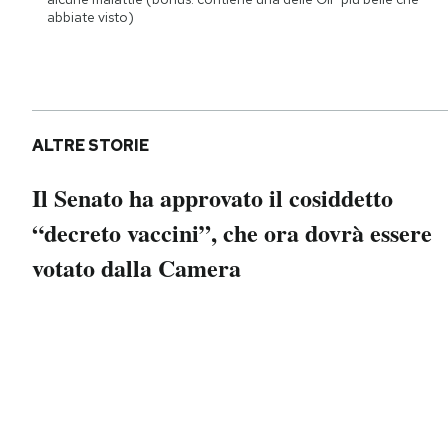
Notifiche mobile
abbiate visto)
Regala il Post
Hai bisogno di aiuto?
Esci
ALTRE STORIE
Il Senato ha approvato il cosiddetto
“decreto vaccini”, che ora dovrà essere
votato dalla Camera