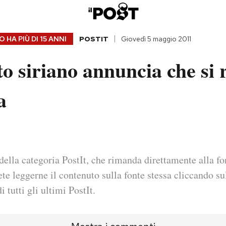
 HA PIÙ DI
15 ANNI
POSTIT
Giovedì 5 maggio 2011
to siriano annuncia che si r
a
della categoria PostIt, che rimanda direttamente alla fo
ete leggerne il contenuto sulla fonte stessa cliccando sul
i tutti gli ultimi PostIt.