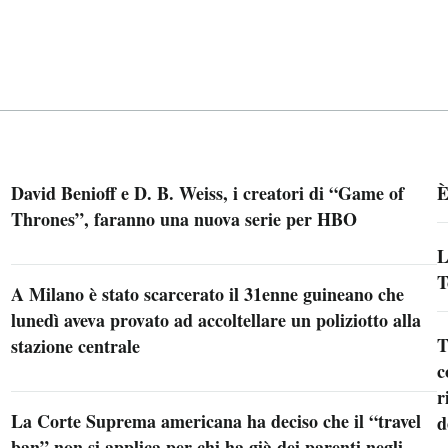
David Benioff e D. B. Weiss, i creatori di “Game of
È
Thrones”, faranno una nuova serie per HBO
L
T
A Milano è stato scarcerato il 31enne guineano che
lunedì aveva provato ad accoltellare un poliziotto alla
T
stazione centrale
c
r
La Corte Suprema americana ha deciso che il “travel
d
ban” non si applica per chi ha già dei parenti negli