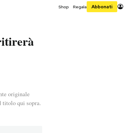
Abbonati
Shop
Regala
itirerà
nte originale
 titolo qui sopra.