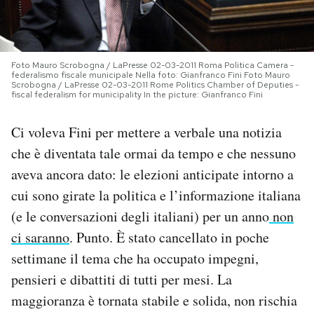
PODCAST
Foto Mauro Scrobogna / LaPresse 02-03-2011 Roma Politica Camera -
NEWSLETTER
federalismo fiscale municipale Nella foto: Gianfranco Fini Foto Mauro
Scrobogna / LaPresse 02-03-2011 Rome Politics Chamber of Deputies -
fiscal federalism for municipality In the picture: Gianfranco Fini
I MIEI PREFERITI
Ci voleva Fini per mettere a verbale una notizia
che è diventata tale ormai da tempo e che nessuno
SHOP
aveva ancora dato: le elezioni anticipate intorno a
cui sono girate la politica e l’informazione italiana
CALENDARIO
(e le conversazioni degli italiani) per un anno
non
ci saranno
. Punto. È stato cancellato in poche
settimane il tema che ha occupato impegni,
AREA PERSONALE
pensieri e dibattiti di tutti per mesi. La
Area Personale
maggioranza è tornata stabile e solida, non rischia
Newsletter