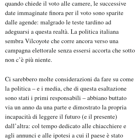
quando chiede il voto alle camere, le successive
Notifiche mobile
date immaginate finora per il voto sono sparite
Regala il Post
dalle agende: malgrado le teste tardino ad
Hai bisogno di aiuto?
Esci
adeguarsi a questa realtà. La politica italiana
sembra Vilcoyote che corre ancora verso una
campagna elettorale senza essersi accorta che sotto
non c’è più niente.
Ci sarebbero molte considerazioni da fare su come
la politica – e i media, che di questa esaltazione
sono stati i primi responsabili – abbiano buttato
via un anno da una parte e dimostrato la propria
incapacità di leggere il futuro (e il presente)
dall’altra: col tempo dedicato alle chiacchiere e
agli annunci e alle ipotesi a cui il paese è stato