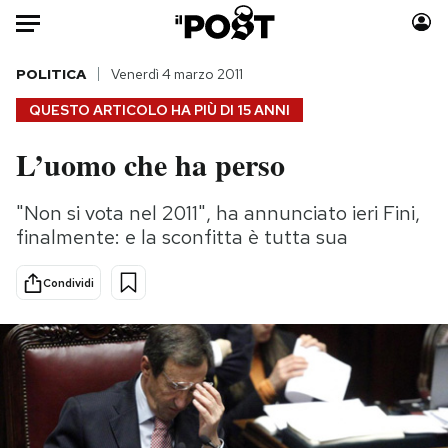
Auto
POLITICA
Venerdì 4 marzo 2011
QUESTO ARTICOLO HA PIÙ DI
15 ANNI
HOME
L’uomo che ha perso
Italia
Moda
Mondo
Libri
"Non si vota nel 2011", ha annunciato ieri Fini,
Politica
Consumismi
finalmente: e la sconfitta è tutta sua
Tecnologia
Storie/Idee
Internet
Ok Boomer!
Condividi
Scienza
Media
Cultura
Europa
Economia
Altrecose
Sport
Mondiali calcio 2026