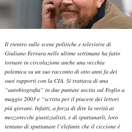
PODCAST
NEWSLETTER
Il rientro sulle scene politiche e televisive di
I MIEI PREFERITI
Giuliano Ferrara nelle ultime settimane ha fatto
tornare in circolazione anche una vecchia
polemica su un suo racconto di otto anni fa dei
SHOP
suoi rapporti con la CIA. Si trattava di una
“autobiografia” in due puntate uscita sul Foglio a
CALENDARIO
maggio 2003 e “scritta per il piacere dei lettori
più giovani. Infatti, a forza di dire la verità ai
AREA PERSONALE
mozzorecchi giustizialisti, e di sputtanarli, loro
Area Personale
tentano di sputtanare l’elefante che il ciccione è
Newsletter