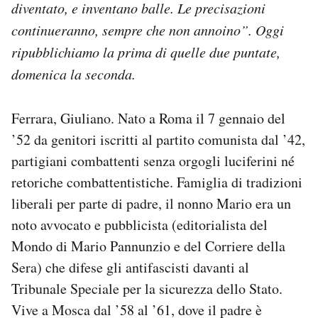
diventato, e inventano balle. Le precisazioni
Notifiche mobile
continueranno, sempre che non annoino”. Oggi
Regala il Post
Hai bisogno di aiuto?
ripubblichiamo la prima di quelle due puntate,
Esci
domenica la seconda.
Ferrara, Giuliano. Nato a Roma il 7 gennaio del
’52 da genitori iscritti al partito comunista dal ’42,
partigiani combattenti senza orgogli luciferini né
retoriche combattentistiche. Famiglia di tradizioni
liberali per parte di padre, il nonno Mario era un
noto avvocato e pubblicista (editorialista del
Mondo di Mario Pannunzio e del Corriere della
Sera) che difese gli antifascisti davanti al
Tribunale Speciale per la sicurezza dello Stato.
Vive a Mosca dal ’58 al ’61, dove il padre è