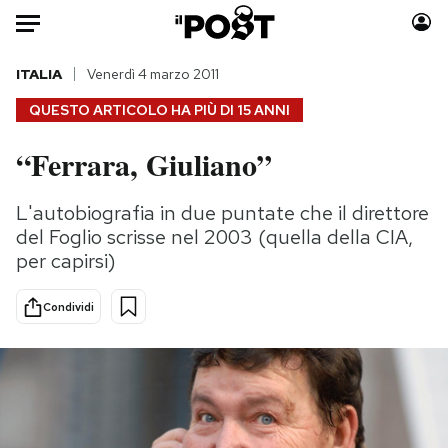
Auto
ITALIA
Venerdì 4 marzo 2011
QUESTO ARTICOLO HA PIÙ DI
15 ANNI
HOME
“Ferrara, Giuliano”
Italia
Moda
Mondo
Libri
L'autobiografia in due puntate che il direttore
Politica
Consumismi
del Foglio scrisse nel 2003 (quella della CIA,
Tecnologia
Storie/Idee
per capirsi)
Internet
Ok Boomer!
Condividi
Scienza
Media
Cultura
Europa
Economia
Altrecose
Sport
Mondiali calcio 2026