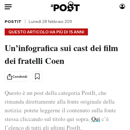
Auto
POSTIT
Lunedì 28 febbraio 2011
QUESTO ARTICOLO HA PIÙ DI
15 ANNI
HOME
Un’infografica sui cast dei film
Italia
Moda
dei fratelli Coen
Mondo
Libri
Politica
Consumismi
Tecnologia
Storie/Idee
Condividi
Internet
Ok Boomer!
Scienza
Media
Questo è un post della categoria PostIt, che
Cultura
Europa
rimanda direttamente alla fonte originale della
Economia
Altrecose
notizia: potete leggerne il contenuto sulla fonte
Sport
Mondiali calcio 2026
stessa cliccando sul titolo qui sopra.
Qui
c’è
l’elenco di tutti gli ultimi PostIt.