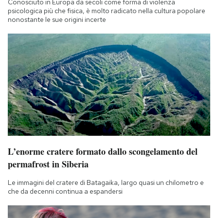
Conosciuto in Europa da secoli come forma di violenza
Notifiche mobile
psicologica più che fisica, è molto radicato nella cultura popolare
nonostante le sue origini incerte
Regala il Post
Hai bisogno di aiuto?
Esci
L’enorme cratere formato dallo scongelamento del
permafrost in Siberia
Le immagini del cratere di Batagaika, largo quasi un chilometro e
che da decenni continua a espandersi