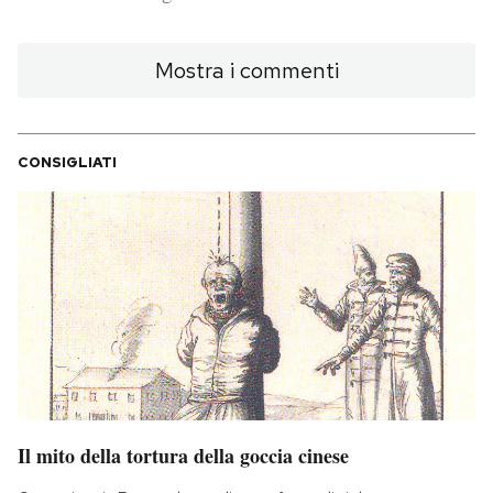
PODCAST
Mostra i commenti
NEWSLETTER
CONSIGLIATI
I MIEI PREFERITI
SHOP
CALENDARIO
AREA PERSONALE
Il mito della tortura della goccia cinese
Area Personale
Newsletter