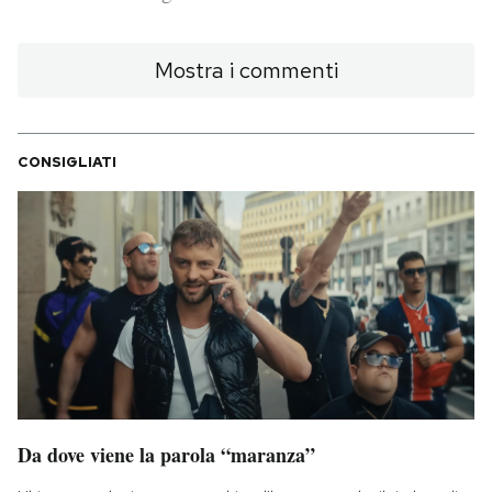
PODCAST
Mostra i commenti
NEWSLETTER
CONSIGLIATI
I MIEI PREFERITI
SHOP
CALENDARIO
AREA PERSONALE
Da dove viene la parola “maranza”
Area Personale
Newsletter