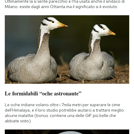
Ultimamente la si sente parecchio e l'ha usata anche il sindaco di
Notifiche mobile
Milano: esiste dagli anni Ottanta ma il significato si è evoluto
Regala il Post
Hai bisogno di aiuto?
Esci
Le formidabili “oche astronaute”
Le oche indiane volano oltre i 7mila metri per superare le cime
dell'Himalaya, e il loro studio potrebbe aiutarci a trattare meglio
alcune malattie (bonus: contiene una delle GIF più belle che
abbiate visto)