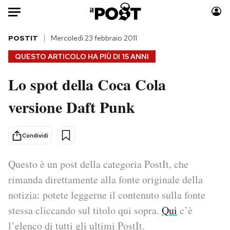
Auto
POSTIT
Mercoledì 23 febbraio 2011
QUESTO ARTICOLO HA PIÙ DI
15 ANNI
HOME
Lo spot della Coca Cola
Italia
Moda
versione Daft Punk
Mondo
Libri
Politica
Consumismi
Tecnologia
Storie/Idee
Condividi
Internet
Ok Boomer!
Scienza
Media
Questo è un post della categoria PostIt, che
Cultura
Europa
rimanda direttamente alla fonte originale della
Economia
Altrecose
notizia: potete leggerne il contenuto sulla fonte
Sport
Mondiali calcio 2026
stessa cliccando sul titolo qui sopra.
Qui
c’è
l’elenco di tutti gli ultimi PostIt.