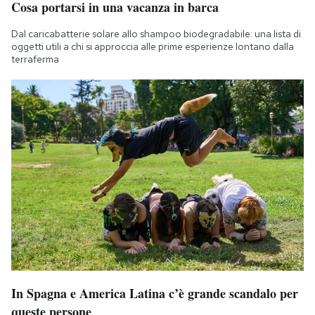
Cosa portarsi in una vacanza in barca
Notifiche mobile
Regala il Post
Dal caricabatterie solare allo shampoo biodegradabile: una lista di
oggetti utili a chi si approccia alle prime esperienze lontano dalla
Hai bisogno di aiuto?
terraferma
Esci
In Spagna e America Latina c’è grande scandalo per
queste persone