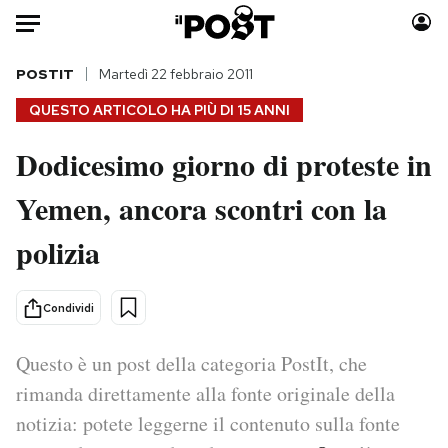
Auto
POSTIT
Martedì 22 febbraio 2011
QUESTO ARTICOLO HA PIÙ DI
15 ANNI
HOME
Dodicesimo giorno di proteste in
Italia
Moda
Yemen, ancora scontri con la
Mondo
Libri
Politica
Consumismi
polizia
Tecnologia
Storie/Idee
Internet
Ok Boomer!
Condividi
Scienza
Media
Cultura
Europa
Questo è un post della categoria PostIt, che
Economia
Altrecose
rimanda direttamente alla fonte originale della
Sport
Mondiali calcio 2026
notizia: potete leggerne il contenuto sulla fonte