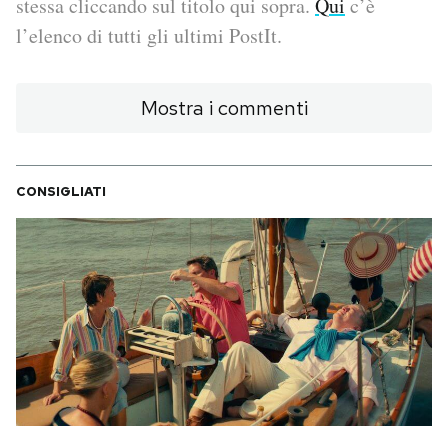
stessa cliccando sul titolo qui sopra.
Qui
c’è
l’elenco di tutti gli ultimi PostIt.
PODCAST
Mostra i commenti
NEWSLETTER
I MIEI PREFERITI
CONSIGLIATI
SHOP
CALENDARIO
AREA PERSONALE
Area Personale
Newsletter