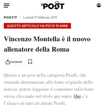
Auto
POSTIT
Lunedì 21 febbraio 2011
QUESTO ARTICOLO HA PIÙ DI
15 ANNI
HOME
Vincenzo Montella è il nuovo
Italia
Moda
allenatore della Roma
Mondo
Libri
Politica
Consumismi
Tecnologia
Storie/Idee
Condividi
Internet
Ok Boomer!
Scienza
Media
Questo è un post della categoria PostIt, che
Cultura
Europa
rimanda direttamente alla fonte originale della
Economia
Altrecose
notizia: potete leggerne il contenuto sulla fonte
Sport
Mondiali calcio 2026
stessa cliccando sul titolo qui sopra.
Qui
c’è
l’elenco di tutti gli ultimi PostIt.