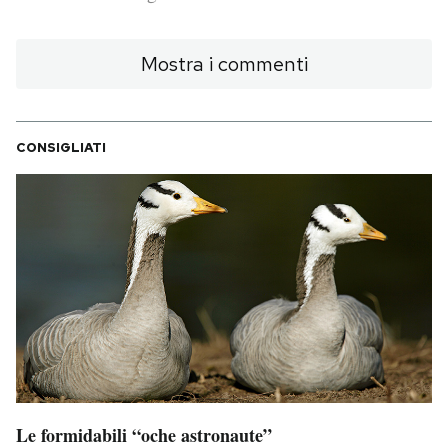
PODCAST
Mostra i commenti
NEWSLETTER
CONSIGLIATI
I MIEI PREFERITI
SHOP
CALENDARIO
AREA PERSONALE
Area Personale
Le formidabili “oche astronaute”
Newsletter