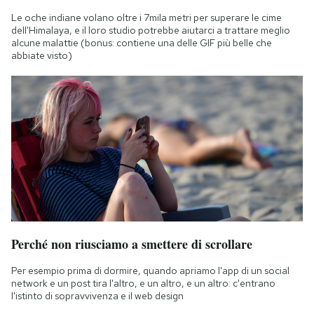
Notifiche mobile
Le oche indiane volano oltre i 7mila metri per superare le cime
Regala il Post
dell'Himalaya, e il loro studio potrebbe aiutarci a trattare meglio
alcune malattie (bonus: contiene una delle GIF più belle che
Hai bisogno di aiuto?
abbiate visto)
Esci
Perché non riusciamo a smettere di scrollare
Per esempio prima di dormire, quando apriamo l'app di un social
network e un post tira l'altro, e un altro, e un altro: c'entrano
l'istinto di sopravvivenza e il web design